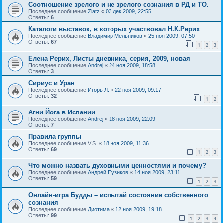
Соотношение зрелого и не зрелого сознания в РД и ТО.
Последнее сообщение
Ziatz
«
03 дек 2009, 22:55
Ответы:
6
Каталоги выставок, в которых участвовал Н.К.Рерих
Последнее сообщение
Владимир Мельников
«
25 ноя 2009, 07:50
Ответы:
67
1
2
3
Елена Рерих, Листы дневника, серия, 2009, новая
Последнее сообщение
Andrej
«
24 ноя 2009, 18:58
Ответы:
3
Сириус и Уран
Последнее сообщение
Игорь Л.
«
22 ноя 2009, 09:17
Ответы:
32
1
2
Агни Йога в Испании
Последнее сообщение
Andrej
«
18 ноя 2009, 22:09
Ответы:
7
Правила группы
Последнее сообщение
V.S.
«
18 ноя 2009, 11:36
Ответы:
69
1
2
3
Что можно назвать духовными ценностями и почему?
Последнее сообщение
Андрей Пузиков
«
14 ноя 2009, 23:11
Ответы:
59
1
2
3
Онлайн-игра Будды – испытай состояние собственного
сознания
Последнее сообщение
Диотима
«
12 ноя 2009, 19:18
Ответы:
99
1
2
3
4