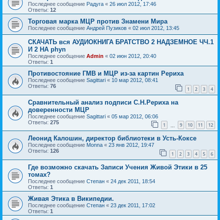
Последнее сообщение
Радуга
«
26 июл 2012, 17:46
Ответы:
12
Торговая марка МЦР против Знамени Мира
Последнее сообщение
Андрей Пузиков
«
02 июл 2012, 13:45
СКАЧАТЬ вся АУДИОКНИГА БРАТСТВО 2 НАДЗЕМНОЕ ЧЧ.1
И 2 НА phyn
Последнее сообщение
Admin
«
02 июн 2012, 20:40
Ответы:
1
Противостояние ГМВ и МЦР из-за картин Рериха
Последнее сообщение
Sagittari
«
10 мар 2012, 08:41
Ответы:
76
1
2
3
4
Сравнительный анализ подписи С.Н.Рериха на
доверенности МЦР
Последнее сообщение
Sagittari
«
05 мар 2012, 06:06
Ответы:
275
1
9
10
11
12
…
Леонид Калошин, директор библиотеки в Усть-Коксе
Последнее сообщение
Monna
«
23 янв 2012, 19:47
Ответы:
126
1
2
3
4
5
6
Где возможно скачать Записи Учения Живой Этики в 25
томах?
Последнее сообщение
Степан
«
24 дек 2011, 18:54
Ответы:
1
Живая Этика в Википедии.
Последнее сообщение
Степан
«
23 дек 2011, 17:02
Ответы:
1