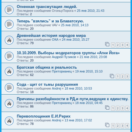
Огненная трансмутация людей.
Последнее сообщение
ОгоньуПорога
«
25 янв 2010, 21:43
Ответы:
2
Теперь "взялись" и за Блаватскую.
Последнее сообщение
VAV
«
25 янв 2010, 14:13
Ответы:
20
Древнейшая история народов мира
Последнее сообщение
ОКА
«
24 янв 2010, 15:27
Ответы:
79
1
2
3
4
10.10.2009. Выборы модераторов группы «Агни Йога»
Последнее сообщение
Андрей Пузиков
«
21 янв 2010, 23:08
Ответы:
20
Братская община и реальность
Последнее сообщение
Преторианец
«
19 янв 2010, 15:10
Ответы:
62
1
2
3
Сода - щит от тьмы разрушения
Последнее сообщение
Andrej
«
18 янв 2010, 10:53
Ответы:
18
Причины разобщённости в РД,и пути,ведущие к единству.
Последнее сообщение
Преторианец
«
18 янв 2010, 04:45
Ответы:
86
1
2
3
4
Перевоплощения Е.И.Рерих
Последнее сообщение
Andrej
«
13 янв 2010, 17:02
Ответы:
78
1
2
3
4