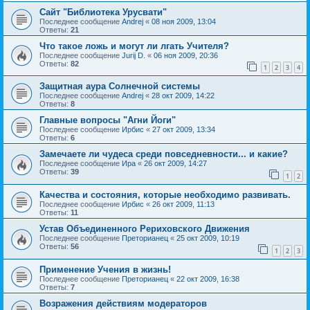
Сайт "Библиотека Урусвати"
Последнее сообщение
Andrej
«
08 ноя 2009, 13:04
Ответы:
21
Что такое ложь и могут ли лгать Учителя?
Последнее сообщение
Jurij D.
«
06 ноя 2009, 20:36
Ответы:
82
1
2
3
4
Защитная аура Солнечной системы
Последнее сообщение
Andrej
«
28 окт 2009, 14:22
Ответы:
8
Главные вопросы "Агни Йоги"
Последнее сообщение
Ирбис
«
27 окт 2009, 13:34
Ответы:
6
Замечаете ли чудеса среди повседневности... и какие?
Последнее сообщение
Ира
«
26 окт 2009, 14:27
Ответы:
39
1
2
Качества и состояния, которые необходимо развивать.
Последнее сообщение
Ирбис
«
26 окт 2009, 11:13
Ответы:
11
Устав Объединенного Рериховского Движения
Последнее сообщение
Преторианец
«
25 окт 2009, 10:19
Ответы:
56
1
2
3
Применение Учения в жизнь!
Последнее сообщение
Преторианец
«
22 окт 2009, 16:38
Ответы:
7
Возражения действиям модераторов