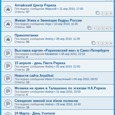
Алтайский Центр Рериха
Последнее сообщение
Мирской
«
11 апр 2010, 17:00
Ответы:
57
1
2
3
Живая Этика и Звенящие Кедры России
Последнее сообщение
Argo
«
10 апр 2010, 11:05
Ответы:
104
1
2
3
4
5
Пранопитание
Последнее сообщение
Andrej
«
08 апр 2010, 11:38
Ответы:
93
1
2
3
4
Выставка картин «Рериховский век» в Санкт-Петербурге
Последнее сообщение
Mediathek
«
06 апр 2010, 23:33
Ответы:
4
15 апреля - день Пакта Рериха
Последнее сообщение
Andrej
«
05 апр 2010, 22:50
Ответы:
20
Новости сайта AryaVest
Последнее сообщение
Иван Стотысячный
«
04 апр 2010, 09:53
Ответы:
12
Мозаика на храме в Талашкино по эскизам Н.К.Рериха
Последнее сообщение
Andrej
«
31 мар 2010, 19:59
Ответы:
6
Смещение земной оси и\или полюсов
Последнее сообщение
Andrej
«
29 мар 2010, 14:40
Ответы:
15
24 Марта - День Учителя