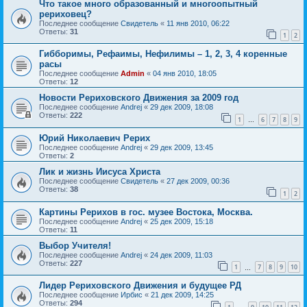
Что такое много образованный и многоопытный
рериховец?
Последнее сообщение
Свидетель
«
11 янв 2010, 06:22
Ответы:
31
1
2
Гибборимы, Рефаимы, Нефилимы – 1, 2, 3, 4 коренные
расы
Последнее сообщение
Admin
«
04 янв 2010, 18:05
Ответы:
12
Новости Рериховского Движения за 2009 год
Последнее сообщение
Andrej
«
29 дек 2009, 18:08
Ответы:
222
1
6
7
8
9
…
Юрий Николаевич Рерих
Последнее сообщение
Andrej
«
29 дек 2009, 13:45
Ответы:
2
Лик и жизнь Иисуса Христа
Последнее сообщение
Свидетель
«
27 дек 2009, 00:36
Ответы:
38
1
2
Картины Рерихов в гос. музее Востока, Москва.
Последнее сообщение
Andrej
«
25 дек 2009, 15:18
Ответы:
11
Выбор Учителя!
Последнее сообщение
Andrej
«
24 дек 2009, 11:03
Ответы:
227
1
7
8
9
10
…
Лидер Рериховского Движения и будущее РД
Последнее сообщение
Ирбис
«
21 дек 2009, 14:25
Ответы:
294