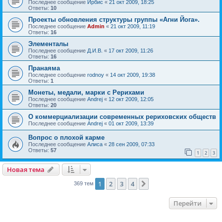
Последнее сообщение
Ирбис
«
21 окт 2009, 18:25
Ответы:
10
Проекты обновления структуры группы «Агни Йога».
Последнее сообщение
Admin
«
21 окт 2009, 11:19
Ответы:
16
Элементалы
Последнее сообщение
Д.И.В.
«
17 окт 2009, 11:26
Ответы:
16
Пранаяма
Последнее сообщение
rodnoy
«
14 окт 2009, 19:38
Ответы:
1
Монеты, медали, марки с Рерихами
Последнее сообщение
Andrej
«
12 окт 2009, 12:05
Ответы:
20
О коммерциализации современных рериховских обществ
Последнее сообщение
Andrej
«
01 окт 2009, 13:39
Вопрос о плохой карме
Последнее сообщение
Алиса
«
28 сен 2009, 07:33
Ответы:
57
1
2
3
Новая тема
1
2
3
4
След.
369 тем
Перейти