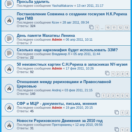
Просьба удалить
Последнее сообщение
YashaMakarov
«
13 окт 2011, 21:17
Постановление Совмина о создании госмузея Н.К.Рериха
при ГМВ
Последнее сообщение
Коэн
«
28 авг 2011, 09:34
Ответы:
324
1
10
11
12
13
…
День памяти Махатмы Ленина
Последнее сообщение
Admin
«
06 апр 2011, 10:11
Ответы:
7
Сколько еще наркомафия будет использовать ЗЗМ?
Последнее сообщение
Владимир Л
«
05 апр 2011, 11:44
Ответы:
22
50 неизвестных картин С.Н.Рериха в запасниках NY-музея
Последнее сообщение
Admin
«
17 фев 2011, 10:26
Ответы:
92
1
2
3
4
Отношения между рериховцами и Православной
Церковью
Последнее сообщение
Andrej
«
03 фев 2011, 21:15
Ответы:
140
1
2
3
4
5
6
СФР и МЦР - документы, письма, мнения
Последнее сообщение
Admin
«
19 дек 2010, 20:15
Ответы:
45
1
2
Новости Рериховского Движения за 2010 год
Последнее сообщение
Преторианец
«
12 апр 2010, 09:56
Ответы:
31
1
2