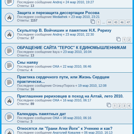
Последнее сообщение
Andrej
«
24 мар 2010, 19:27
Ответы:
13
Защита и перезащита диссертации Росова
Последнее сообщение
Mediathek
«
23 мар 2010, 23:21
Ответы:
1157
1
44
45
46
47
…
Скульптор В. Войчишин и памятник Н.К. Рериху
Последнее сообщение
Andrej
«
23 мар 2010, 22:30
Ответы:
37
1
2
ОБРАЩЕНИЕ САЙТА "ТЕРОС" К ЕДИНОМЫШЛЕННИКАМ
Последнее сообщение
ltaya
«
23 мар 2010, 16:04
Ответы:
13
Сны наяву
Последнее сообщение
ОКА
«
22 мар 2010, 06:46
Ответы:
4
Практика сердечного пути, или Жизнь Сердцем
практически...
Последнее сообщение
ОгоньуПорога
«
19 мар 2010, 12:08
Ответы:
16
Приглашение рериховцев в поход на Алтай, лето 2010.
Последнее сообщение
ОКА
«
16 мар 2010, 06:17
Ответы:
89
1
2
3
4
Календарь памятных дат
Последнее сообщение
ОКА
«
08 мар 2010, 06:16
Ответы:
3
Относятся ли "Грани Агни Йоги" к Учению и как?
Последнее сообщение
Анатолий Ковалев
«
06 мар 2010, 16:13