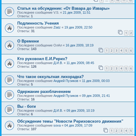
1
9
10
11
12
…
Статья на обсуждение: «От Взвара до Извары»
Последнее сообщение
V.S.
«
21 дек 2009, 11:51
Ответы:
1
Подлинность Учения
Последнее сообщение
Ziatz
«
19 дек 2009, 22:50
Ответы:
31
1
2
О Времени
Последнее сообщение
ОлАл
«
16 дек 2009, 18:19
Ответы:
143
1
2
3
4
5
6
Кто руковоил Е.И.Рерих?
Последнее сообщение
Д.И.В.
«
11 дек 2009, 08:45
Ответы:
126
1
2
3
4
5
6
Что такое оккультная лихорадка?
Последнее сообщение
Андрей Пузиков
«
11 дек 2009, 00:03
Ответы:
5
Одержание разоблачением
Последнее сообщение
Андрей Пузиков
«
09 дек 2009, 21:41
Ответы:
16
Вы - боги
Последнее сообщение
Д.И.В.
«
09 дек 2009, 10:19
Ответы:
6
Обсуждение темы "Новости Рериховского движения"
Последнее сообщение
sova
«
04 дек 2009, 17:09
Ответы:
107
1
2
3
4
5