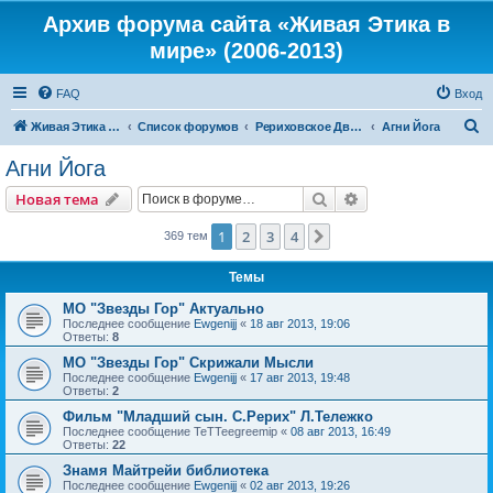
Архив форума сайта «Живая Этика в
мире» (2006-2013)
FAQ
Вход
П
Живая Этика в мире
Список форумов
Рериховское Движение
Агни Йога
о
Агни Йога
и
Поиск
Расширенный пои
Новая тема
с
к
1
2
3
4
След.
369 тем
Темы
МО "Звезды Гор" Актуально
Последнее сообщение
Ewgenijj
«
18 авг 2013, 19:06
Ответы:
8
МО "Звезды Гор" Скрижали Мысли
Последнее сообщение
Ewgenijj
«
17 авг 2013, 19:48
Ответы:
2
Фильм "Младший сын. С.Рерих" Л.Тележко
Последнее сообщение
TeTTeegreemip
«
08 авг 2013, 16:49
Ответы:
22
Знамя Майтрейи библиотека
Последнее сообщение
Ewgenijj
«
02 авг 2013, 19:26