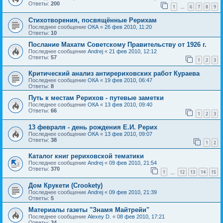
Ответы:
200
1
6
7
8
9
…
Стихотворения, посвящённые Рерихам
Последнее сообщение
ОКА
«
26 фев 2010, 11:20
Ответы:
10
Послание Махатм Советскому Правительству от 1926 г.
Последнее сообщение
Andrej
«
21 фев 2010, 12:12
Ответы:
57
1
2
3
Критический анализ антирериховских работ Кураева
Последнее сообщение
ОКА
«
19 фев 2010, 06:47
Ответы:
8
Путь к местам Рерихов - путевые заметки
Последнее сообщение
ОКА
«
13 фев 2010, 09:40
Ответы:
66
1
2
3
13 февраля - день рождения Е.И. Рерих
Последнее сообщение
ОКА
«
13 фев 2010, 09:07
Ответы:
38
1
2
Каталог книг рериховской тематики
Последнее сообщение
Andrej
«
09 фев 2010, 21:54
Ответы:
370
1
12
13
14
15
…
Дом Крукети (Crookety)
Последнее сообщение
Andrej
«
09 фев 2010, 21:39
Ответы:
5
Материалы газеты "Знамя Майтрейи"
Последнее сообщение
Alexey D.
«
08 фев 2010, 17:21
Ответы:
24