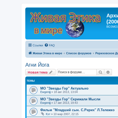
Арх
(200
ВОЗМО
Ссылки
FAQ
Живая Этика в мире
Список форумов
Рериховское Д
Агни Йога
Поиск
Рас
Новая тема
ТЕМЫ
МО "Звезды Гор" Актуально
Ewgenijj
»
18 авг 2013, 13:04
МО "Звезды Гор" Скрижали Мысли
Ewgenijj
»
17 авг 2013, 19:43
Фильм "Младший сын. С.Рерих" Л.Тележко
Кэт
»
10 мар 2007, 22:15