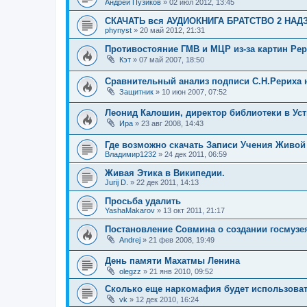
Андрей Пузиков
»
02 июл 2012, 13:45
СКАЧАТЬ вся АУДИОКНИГА БРАТСТВО 2 НАДЗ
phynyst
»
20 май 2012, 21:31
Противостояние ГМВ и МЦР из-за картин Ре
Кэт
»
07 май 2007, 18:50
Сравнительный анализ подписи С.Н.Рериха 
Защитник
»
10 июн 2007, 07:52
Леонид Калошин, директор библиотеки в Уст
Ира
»
23 авг 2008, 14:43
Где возможно скачать Записи Учения Живой 
Владимир1232
»
24 дек 2011, 06:59
Живая Этика в Википедии.
Jurij D.
»
22 дек 2011, 14:13
Просьба удалить
YashaMakarov
»
13 окт 2011, 21:17
Постановление Совмина о создании госмузе
Andrej
»
21 фев 2008, 19:49
День памяти Махатмы Ленина
olegzz
»
21 янв 2010, 09:52
Сколько еще наркомафия будет использова
vk
»
12 дек 2010, 16:24