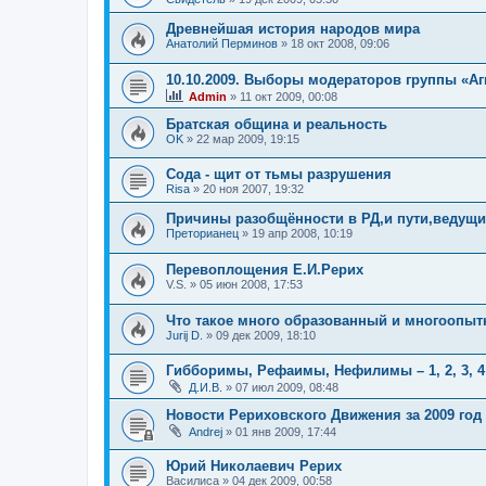
Древнейшая история народов мира
Анатолий Перминов
»
18 окт 2008, 09:06
10.10.2009. Выборы модераторов группы «Аг
Admin
»
11 окт 2009, 00:08
Братская община и реальность
OK
»
22 мар 2009, 19:15
Сода - щит от тьмы разрушения
Risa
»
20 ноя 2007, 19:32
Причины разобщённости в РД,и пути,ведущие
Преторианец
»
19 апр 2008, 10:19
Перевоплощения Е.И.Рерих
V.S.
»
05 июн 2008, 17:53
Что такое много образованный и многоопы
Jurij D.
»
09 дек 2009, 18:10
Гибборимы, Рефаимы, Нефилимы – 1, 2, 3, 
Д.И.В.
»
07 июл 2009, 08:48
Новости Рериховского Движения за 2009 год
Andrej
»
01 янв 2009, 17:44
Юрий Николаевич Рерих
Василиса
»
04 дек 2009, 00:58