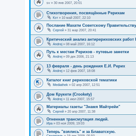
sv
»
30 янв 2007, 20:01
Стихотворения, посвящённые Рерихам
Кэт
»
10 май 2007, 22:10
Послание Махатм Советскому Правительству о
Сергей
»
31 мар 2007, 20:41
Критический анализ антирериховских работ 
Andrej
»
08 май 2007, 16:12
Путь к местам Рерихов - путевые заметки
Andrej
»
09 дек 2006, 21:13
13 февраля - день рождения Е.И. Рерих
Andrej
»
12 фев 2007, 18:08
Каталог книг рериховской тематики
Mediathek
»
02 апр 2007, 12:51
Дом Крукети (Crookety)
Andrej
»
11 июл 2007, 15:57
Материалы газеты "Знамя Майтрейи"
Сергей
»
20 апр 2007, 11:38
Огненная трансмутация людей.
Ира
»
03 ноя 2009, 19:03
Теперь "взялись" и за Блаватскую.
Свидетель
»
19 дек 2009, 05:50