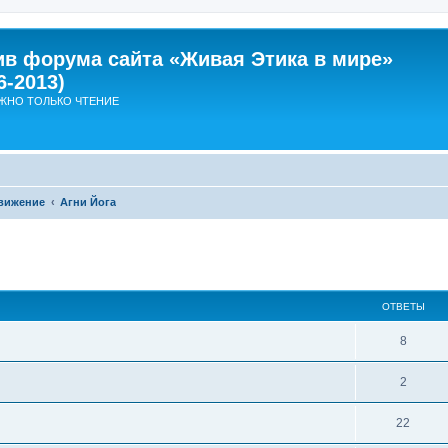
ив форума сайта «Живая Этика в мире»
6-2013)
ЖНО ТОЛЬКО ЧТЕНИЕ
вижение
Агни Йога
ширенный поиск
ОТВЕТЫ
О
8
т
О
2
в
т
е
О
22
в
т