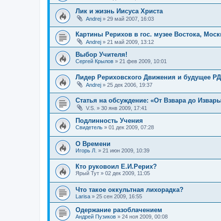
Лик и жизнь Иисуса Христа
Andrej
»
29 май 2007, 16:03
Картины Рерихов в гос. музее Востока, Моск
Andrej
»
21 май 2009, 13:12
Выбор Учителя!
Сергей Крылов
»
21 фев 2009, 10:01
Лидер Рериховского Движения и будущее РД
Andrej
»
25 дек 2006, 19:37
Статья на обсуждение: «От Взвара до Извар
V.S.
»
30 янв 2009, 17:41
Подлинность Учения
Свидетель
»
01 дек 2009, 07:28
О Времени
Игорь Л.
»
21 июн 2009, 10:39
Кто руковоил Е.И.Рерих?
Ярый Тут
»
02 дек 2009, 11:05
Что такое оккультная лихорадка?
Larisa
»
25 сен 2009, 16:55
Одержание разоблачением
Андрей Пузиков
»
24 ноя 2009, 00:08