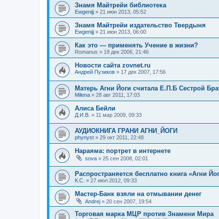
Знамя Майтрейи библиотека
Ewgenijj
»
21 июн 2013, 05:52
Знамя Майтрейи издательство Твердыня
Ewgenijj
»
21 июн 2013, 06:00
Как это — применять Учение в жизни?
Romanus
»
19 дек 2006, 21:46
Новости сайта zovnet.ru
Андрей Пузиков
»
17 дек 2007, 17:56
Матерь Агни Йоги считала Е.П.Б Сестрой Бра
Milena
»
28 авг 2011, 17:03
Алиса Бейли
Д.И.В.
»
11 мар 2009, 09:33
АУДИОКНИГА ГРАНИ АГНИ_ЙОГИ
phynyst
»
29 окт 2011, 22:48
Нараяма: портрет в интернете
sova
»
25 сен 2008, 02:01
Распространяется бесплатно книга «Агни Йог
К.С.
»
27 июл 2012, 09:33
Мастер-Банк взяли на отмывании денег
Andrej
»
20 сен 2007, 19:54
Торговая марка МЦР против Знамени Мира