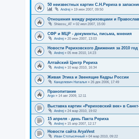
50 неизвестных картин С.Н.Рериха в запасни
Andrej
»
19 июн 2007, 09:50
Отношения между рериховцами и Правосла
Shiassu_AT
»
02 июл 2007, 15:00
СФР и МЦР - документы, письма, мнения
Andrej
»
20 июн 2007, 13:03
Новости Рериховского Движения за 2010 год
Andrej
»
05 янв 2010, 14:23
Алтайский Центр Рериха
Andrej
»
10 мар 2010, 16:34
Живая Этика и Звенящие Кедры России
Канцелевич Наталья
»
26 дек 2006, 17:49
Пранопитание
Argo
»
14 авг 2009, 12:11
Выставка картин «Рериховский век» в Санкт
Andrej
»
24 мар 2010, 19:02
15 апреля - день Пакта Рериха
Andrej
»
15 апр 2007, 12:17
Новости сайта AryaVest
Иван Стотысячный
»
04 мар 2010, 09:22