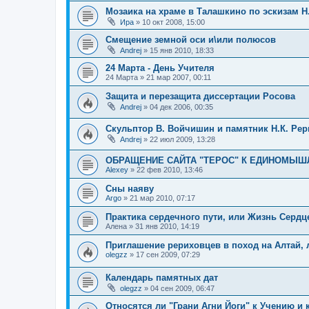
Мозаика на храме в Талашкино по эскизам Н
Ира
»
10 окт 2008, 15:00
Смещение земной оси и\или полюсов
Andrej
»
15 янв 2010, 18:33
24 Марта - День Учителя
24 Марта
»
21 мар 2007, 00:11
Защита и перезащита диссертации Росова
Andrej
»
04 дек 2006, 00:35
Скульптор В. Войчишин и памятник Н.К. Рер
Andrej
»
22 июл 2009, 13:28
ОБРАЩЕНИЕ САЙТА "ТЕРОС" К ЕДИНОМЫ
Alexey
»
22 фев 2010, 13:46
Сны наяву
Argo
»
21 мар 2010, 07:17
Практика сердечного пути, или Жизнь Сердце
Алена
»
31 янв 2010, 14:19
Приглашение рериховцев в поход на Алтай, л
olegzz
»
17 сен 2009, 07:29
Календарь памятных дат
olegzz
»
04 сен 2009, 06:47
Относятся ли "Грани Агни Йоги" к Учению и 