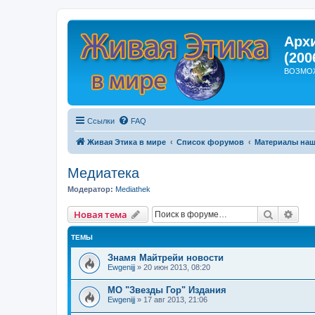
Арх
(200
ВОЗМО
Ссылки
FAQ
Живая Этика в мире
Список форумов
Материалы наш
Медиатека
Модератор:
Mediathek
Поиск
Рас
Новая тема
ТЕМЫ
Знамя Майтрейи новости
Ewgenijj
»
20 июн 2013, 08:20
МО "Звезды Гор" Издания
Ewgenijj
»
17 авг 2013, 21:06