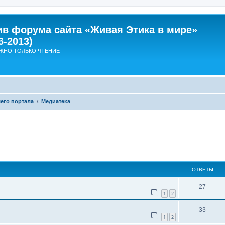
ив форума сайта «Живая Этика в мире»
6-2013)
ЖНО ТОЛЬКО ЧТЕНИЕ
его портала
Медиатека
ширенный поиск
ОТВЕТЫ
О
27
1
2
т
О
33
в
1
2
т