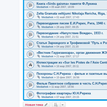
Книга «Sirds gaisma» памяти Ф.Лукина
Mediathek
»
05 май 2007, 18:09
Zelta Gramata veltijumi Nikolaja Rericha, Riga, 
Mediathek
»
01 май 2007, 17:43
Первоиздание писем Е.И.Рерих, Рига, 1940 г.
Mediathek
»
28 апр 2007, 09:25
Первоиздание «Напутствие Вождю», 1933 г.
Mediathek
»
24 апр 2007, 21:51
Статья Зарницкого и Трофимовой "Путь к Р
Mediathek
»
04 апр 2007, 21:20
«Вестник Гауризанкара», орган движения ЖЭ,
Mediathek
»
21 мар 2007, 17:17
Иллюстрации из «Sur les Pistes de l’Asie Cen
Mediathek
»
16 мар 2007, 20:11
Похороны С.Н.Рериха – фильм и газетные в
Mediathek
»
15 фев 2007, 16:56
Фильм Памятное собрание в честь С.Н.Рериха
Mediathek
»
11 мар 2007, 18:56
Фотографии квартиры Ю.Н.Рериха
Mediathek
»
07 мар 2007, 23:15
Новая тема