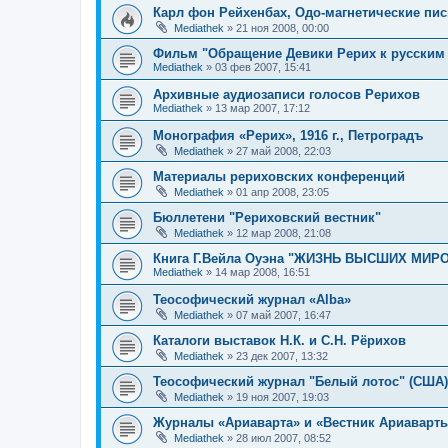
Карл фон Рейхенбах, Одо-магнетические пис
Mediathek
»
21 ноя 2008, 00:00
Фильм "Обращение Девики Рерих к русским
Mediathek
»
03 фев 2007, 15:41
Архивные аудиозаписи голосов Рерихов
Mediathek
»
13 мар 2007, 17:12
Монография «Рерих», 1916 г., Петроградъ
Mediathek
»
27 май 2008, 22:03
Материалы рериховских конференций
Mediathek
»
01 апр 2008, 23:05
Бюллетени "Рериховский вестник"
Mediathek
»
12 мар 2008, 21:08
Книга Г.Вейла Оуэна "ЖИЗНЬ ВЫСШИХ МИР
Mediathek
»
14 мар 2008, 16:51
Теософический журнал «Alba»
Mediathek
»
07 май 2007, 16:47
Каталоги выставок Н.К. и С.Н. Рёрихов
Mediathek
»
23 дек 2007, 13:32
Теософический журнал "Белый лотос" (США)
Mediathek
»
19 ноя 2007, 19:03
Журналы «Ариаварта» и «Вестник Ариаварт
Mediathek
»
28 июл 2007, 08:52