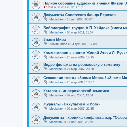
Полное собрание аудиокниг Учения Живой Э
Admin
»
30 ноя 2012, 17:32
Документы Советского Фонда Рерихов
Mediathek
»
10 авг 2008, 00:07
Библиография трудов А.П. Хейдока (книги м
Mediathek
»
03 мар 2011, 11:57
Знамя Мира
Знамя Мира
»
04 дек 2006, 17:09
Комментарии к книгам Живой Этики Л. Ручк
Mediathek
»
26 июл 2009, 14:15
Видео-фильмы на рериховскую тематику
Mediathek
»
27 мар 2007, 20:28
Сканкопии газеты «Знамя Мира» / «Знамя М
Mediathek
»
26 мар 2008, 13:37
Каталог книг рериховской тематики
Mediathek
»
02 апр 2007, 12:51
Журналы «Оккультизм и Йога»
Mediathek
»
02 мар 2007, 22:55
Документы - хроника конфликта изд. "Сфер
Mediathek
»
14 авг 2008, 23:29