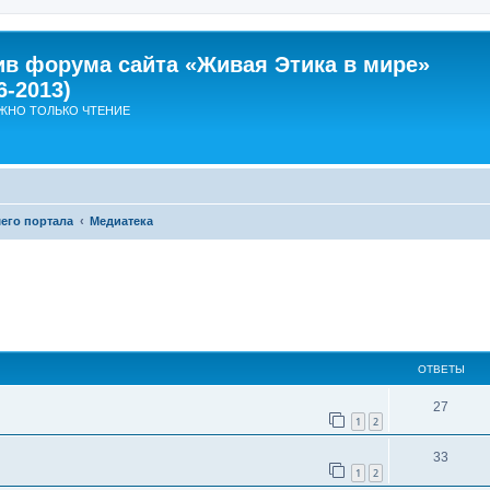
ив форума сайта «Живая Этика в мире»
6-2013)
ЖНО ТОЛЬКО ЧТЕНИЕ
его портала
Медиатека
ширенный поиск
ОТВЕТЫ
О
27
1
2
т
О
33
в
1
2
т