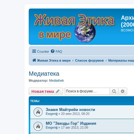
Арх
(200
ВОЗМО
Ссылки
FAQ
Живая Этика в мире
Список форумов
Материалы наш
Медиатека
Модератор:
Mediathek
Поиск
Рас
Новая тема
ТЕМЫ
Знамя Майтрейи новости
Ewgenijj
»
20 июн 2013, 08:20
МО "Звезды Гор" Издания
Ewgenijj
»
17 авг 2013, 21:06