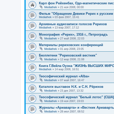
Карл фон Рейхенбах, Одо-магнетические пис
Mediathek
»
21 ноя 2008, 00:00
Фильм "Обращение Девики Рерих к русским
Mediathek
»
03 фев 2007, 15:41
Архивные аудиозаписи голосов Рерихов
Mediathek
»
13 мар 2007, 17:12
Монография «Рерих», 1916 г., Петроградъ
Mediathek
»
27 май 2008, 22:03
Материалы рериховских конференций
Mediathek
»
01 апр 2008, 23:05
Бюллетени "Рериховский вестник"
Mediathek
»
12 мар 2008, 21:08
Книга Г.Вейла Оуэна "ЖИЗНЬ ВЫСШИХ МИР
Mediathek
»
14 мар 2008, 16:51
Теософический журнал «Alba»
Mediathek
»
07 май 2007, 16:47
Каталоги выставок Н.К. и С.Н. Рёрихов
Mediathek
»
23 дек 2007, 13:32
Теософический журнал "Белый лотос" (США)
Mediathek
»
19 ноя 2007, 19:03
Журналы «Ариаварта» и «Вестник Ариаварт
Mediathek
»
28 июл 2007, 08:52