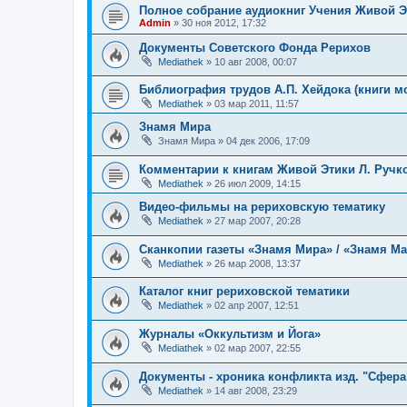
Полное собрание аудиокниг Учения Живой Э
Admin
»
30 ноя 2012, 17:32
Документы Советского Фонда Рерихов
Mediathek
»
10 авг 2008, 00:07
Библиография трудов А.П. Хейдока (книги м
Mediathek
»
03 мар 2011, 11:57
Знамя Мира
Знамя Мира
»
04 дек 2006, 17:09
Комментарии к книгам Живой Этики Л. Ручк
Mediathek
»
26 июл 2009, 14:15
Видео-фильмы на рериховскую тематику
Mediathek
»
27 мар 2007, 20:28
Сканкопии газеты «Знамя Мира» / «Знамя М
Mediathek
»
26 мар 2008, 13:37
Каталог книг рериховской тематики
Mediathek
»
02 апр 2007, 12:51
Журналы «Оккультизм и Йога»
Mediathek
»
02 мар 2007, 22:55
Документы - хроника конфликта изд. "Сфер
Mediathek
»
14 авг 2008, 23:29