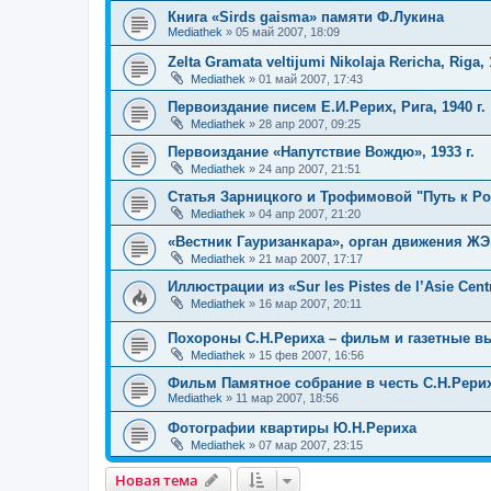
Книга «Sirds gaisma» памяти Ф.Лукина
Mediathek
»
05 май 2007, 18:09
Zelta Gramata veltijumi Nikolaja Rericha, Riga, 
Mediathek
»
01 май 2007, 17:43
Первоиздание писем Е.И.Рерих, Рига, 1940 г.
Mediathek
»
28 апр 2007, 09:25
Первоиздание «Напутствие Вождю», 1933 г.
Mediathek
»
24 апр 2007, 21:51
Статья Зарницкого и Трофимовой "Путь к Р
Mediathek
»
04 апр 2007, 21:20
«Вестник Гауризанкара», орган движения ЖЭ,
Mediathek
»
21 мар 2007, 17:17
Иллюстрации из «Sur les Pistes de l’Asie Cen
Mediathek
»
16 мар 2007, 20:11
Похороны С.Н.Рериха – фильм и газетные в
Mediathek
»
15 фев 2007, 16:56
Фильм Памятное собрание в честь С.Н.Рериха
Mediathek
»
11 мар 2007, 18:56
Фотографии квартиры Ю.Н.Рериха
Mediathek
»
07 мар 2007, 23:15
Новая тема