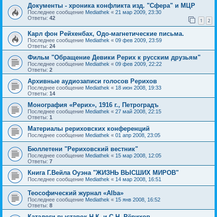
Документы - хроника конфликта изд. "Сфера" и МЦР
Последнее сообщение
Mediathek
«
21 мар 2009, 23:30
Ответы:
42
1
2
Карл фон Рейхенбах, Одо-магнетические письма.
Последнее сообщение
Mediathek
«
09 фев 2009, 23:59
Ответы:
24
Фильм "Обращение Девики Рерих к русским друзьям"
Последнее сообщение
Mediathek
«
09 фев 2009, 22:22
Ответы:
2
Архивные аудиозаписи голосов Рерихов
Последнее сообщение
Mediathek
«
18 июн 2008, 19:33
Ответы:
14
Монография «Рерих», 1916 г., Петроградъ
Последнее сообщение
Mediathek
«
27 май 2008, 22:15
Ответы:
1
Материалы рериховских конференций
Последнее сообщение
Mediathek
«
01 апр 2008, 23:05
Бюллетени "Рериховский вестник"
Последнее сообщение
Mediathek
«
15 мар 2008, 12:05
Ответы:
7
Книга Г.Вейла Оуэна "ЖИЗНЬ ВЫСШИХ МИРОВ"
Последнее сообщение
Mediathek
«
14 мар 2008, 16:51
Теософический журнал «Alba»
Последнее сообщение
Mediathek
«
15 янв 2008, 16:52
Ответы:
8
Каталоги выставок Н.К. и С.Н. Рёрихов