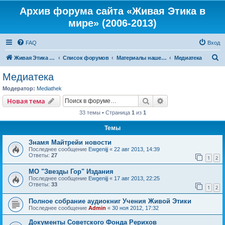
Архив форума сайта «Живая Этика в
мире» (2006-2013)
FAQ
Вход
П
Живая Этика в мире
Список форумов
Материалы нашего портала
Медиатека
о
Медиатека
и
Модератор:
Mediathek
с
Поиск
Расширенный пои
Новая тема
к
33 темы • Страница
1
из
1
Темы
Знамя Майтрейи новости
Последнее сообщение
Ewgenijj
«
22 авг 2013, 14:39
Ответы:
27
1
2
МО "Звезды Гор" Издания
Последнее сообщение
Ewgenijj
«
17 авг 2013, 22:25
Ответы:
33
1
2
Полное собрание аудиокниг Учения Живой Этики
Последнее сообщение
Admin
«
30 ноя 2012, 17:32
Документы Советского Фонда Рерихов