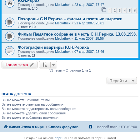
Ю.Н.Рерих
Последнее сообщение
Mediathek
«
23 мар 2007, 17:47
Ответы:
140
1
2
3
4
5
6
Похороны С.Н.Рериха – фильм и газетные вырезки
Последнее сообщение
Mediathek
«
21 мар 2007, 23:01
Ответы:
10
Фильм Памятное собрание в честь С.Н.Рериха, 13.03.1993.
Последнее сообщение
Mediathek
«
11 мар 2007, 18:56
Фотографии квартиры Ю.Н.Рериха
Последнее сообщение
Mediathek
«
07 мар 2007, 23:46
Ответы:
11
Новая тема
33 темы • Страница
1
из
1
Перейти
ПРАВА ДОСТУПА
Вы
не можете
начинать темы
Вы
не можете
отвечать на сообщения
Вы
не можете
редактировать свои сообщения
Вы
не можете
удалять свои сообщения
Вы
не можете
добавлять вложения
Живая Этика в мире
Список форумов
Часовой пояс:
UTC+02:00
Создано на основе
phpBB
® Forum Software © phpBB Limited