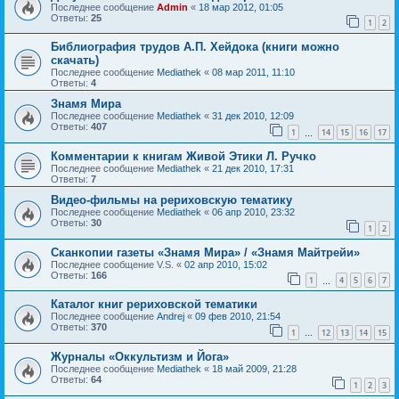
Последнее сообщение
Admin
«
18 мар 2012, 01:05
Ответы:
25
1
2
Библиография трудов А.П. Хейдока (книги можно
скачать)
Последнее сообщение
Mediathek
«
08 мар 2011, 11:10
Ответы:
4
Знамя Мира
Последнее сообщение
Mediathek
«
31 дек 2010, 12:09
Ответы:
407
1
14
15
16
17
…
Комментарии к книгам Живой Этики Л. Ручко
Последнее сообщение
Mediathek
«
21 дек 2010, 17:31
Ответы:
7
Видео-фильмы на рериховскую тематику
Последнее сообщение
Mediathek
«
06 апр 2010, 23:32
Ответы:
30
1
2
Сканкопии газеты «Знамя Мира» / «Знамя Майтрейи»
Последнее сообщение
V.S.
«
02 апр 2010, 15:02
Ответы:
166
1
4
5
6
7
…
Каталог книг рериховской тематики
Последнее сообщение
Andrej
«
09 фев 2010, 21:54
Ответы:
370
1
12
13
14
15
…
Журналы «Оккультизм и Йога»
Последнее сообщение
Mediathek
«
18 май 2009, 21:28
Ответы:
64
1
2
3