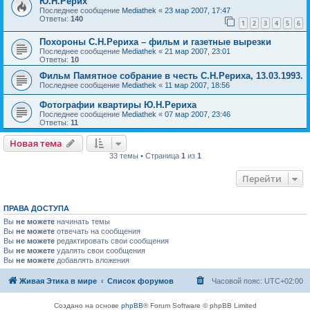
Ю.Н.Рерих
Последнее сообщение
Mediathek
«
23 мар 2007, 17:47
Ответы:
140
1
2
3
4
5
6
Похороны С.Н.Рериха – фильм и газетные вырезки
Последнее сообщение
Mediathek
«
21 мар 2007, 23:01
Ответы:
10
Фильм Памятное собрание в честь С.Н.Рериха, 13.03.1993.
Последнее сообщение
Mediathek
«
11 мар 2007, 18:56
Фотографии квартиры Ю.Н.Рериха
Последнее сообщение
Mediathek
«
07 мар 2007, 23:46
Ответы:
11
Новая тема
33 темы • Страница
1
из
1
Перейти
ПРАВА ДОСТУПА
Вы
не можете
начинать темы
Вы
не можете
отвечать на сообщения
Вы
не можете
редактировать свои сообщения
Вы
не можете
удалять свои сообщения
Вы
не можете
добавлять вложения
Живая Этика в мире
Список форумов
Часовой пояс:
UTC+02:00
Создано на основе
phpBB
® Forum Software © phpBB Limited