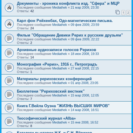
Документы - хроника конфликта изд. "Сфера" и МЦР
Последнее сообщение
Mediathek
«
21 мар 2009, 23:30
Ответы:
42
1
2
Карл фон Рейхенбах, Одо-магнетические письма.
Последнее сообщение
Mediathek
«
09 фев 2009, 23:59
Ответы:
24
Фильм "Обращение Девики Рерих к русским друзьям"
Последнее сообщение
Mediathek
«
09 фев 2009, 22:22
Ответы:
2
Архивные аудиозаписи голосов Рерихов
Последнее сообщение
Mediathek
«
18 июн 2008, 19:33
Ответы:
14
Монография «Рерих», 1916 г., Петроградъ
Последнее сообщение
Mediathek
«
27 май 2008, 22:15
Ответы:
1
Материалы рериховских конференций
Последнее сообщение
Mediathek
«
01 апр 2008, 23:05
Бюллетени "Рериховский вестник"
Последнее сообщение
Mediathek
«
15 мар 2008, 12:05
Ответы:
7
Книга Г.Вейла Оуэна "ЖИЗНЬ ВЫСШИХ МИРОВ"
Последнее сообщение
Mediathek
«
14 мар 2008, 16:51
Теософический журнал «Alba»
Последнее сообщение
Mediathek
«
15 янв 2008, 16:52
Ответы:
8
Каталоги выставок Н.К. и С.Н. Рёрихов