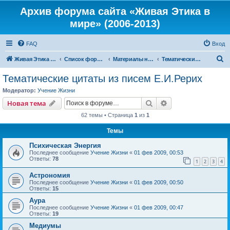
Архив форума сайта «Живая Этика в
мире» (2006-2013)
FAQ
Вход
П
Живая Этика в мире
Список форумов
Материалы нашего портала
Тематические цитаты из писем Е.И.Рерих
о
Тематические цитаты из писем Е.И.Рерих
и
Модератор:
Учение Жизни
с
Поиск
Расширенный пои
Новая тема
к
62 темы • Страница
1
из
1
Темы
Психическая Энергия
Последнее сообщение
Учение Жизни
«
01 фев 2009, 00:53
Ответы:
78
1
2
3
4
Астрономия
Последнее сообщение
Учение Жизни
«
01 фев 2009, 00:50
Ответы:
15
Аура
Последнее сообщение
Учение Жизни
«
01 фев 2009, 00:47
Ответы:
19
Медиумы