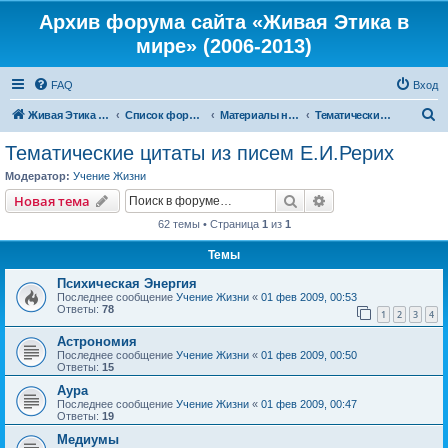
Архив форума сайта «Живая Этика в
мире» (2006-2013)
FAQ
Вход
П
Живая Этика в мире
Список форумов
Материалы нашего портала
Тематические цитаты из писем Е.И.Рерих
о
Тематические цитаты из писем Е.И.Рерих
и
Модератор:
Учение Жизни
с
Поиск
Расширенный пои
Новая тема
к
62 темы • Страница
1
из
1
Темы
Психическая Энергия
Последнее сообщение
Учение Жизни
«
01 фев 2009, 00:53
Ответы:
78
1
2
3
4
Астрономия
Последнее сообщение
Учение Жизни
«
01 фев 2009, 00:50
Ответы:
15
Аура
Последнее сообщение
Учение Жизни
«
01 фев 2009, 00:47
Ответы:
19
Медиумы