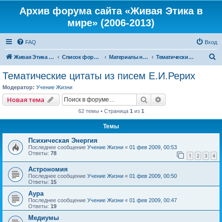
Архив форума сайта «Живая Этика в
мире» (2006-2013)
FAQ
Вход
П
Живая Этика в мире
Список форумов
Материалы нашего портала
Тематические цитаты из писем Е.И.Рерих
о
Тематические цитаты из писем Е.И.Рерих
и
Модератор:
Учение Жизни
с
Поиск
Расширенный пои
Новая тема
к
62 темы • Страница
1
из
1
Темы
Психическая Энергия
Последнее сообщение
Учение Жизни
«
01 фев 2009, 00:53
Ответы:
78
1
2
3
4
Астрономия
Последнее сообщение
Учение Жизни
«
01 фев 2009, 00:50
Ответы:
15
Аура
Последнее сообщение
Учение Жизни
«
01 фев 2009, 00:47
Ответы:
19
Медиумы