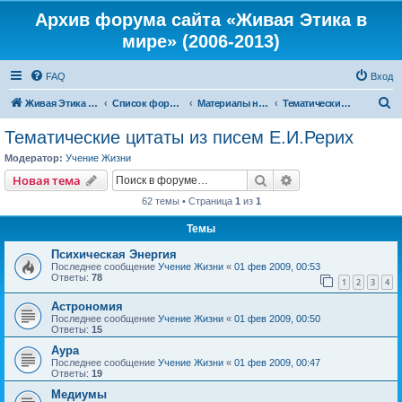
Архив форума сайта «Живая Этика в
мире» (2006-2013)
FAQ
Вход
П
Живая Этика в мире
Список форумов
Материалы нашего портала
Тематические цитаты из писем Е.И.Рерих
о
Тематические цитаты из писем Е.И.Рерих
и
Модератор:
Учение Жизни
с
Поиск
Расширенный пои
Новая тема
к
62 темы • Страница
1
из
1
Темы
Психическая Энергия
Последнее сообщение
Учение Жизни
«
01 фев 2009, 00:53
Ответы:
78
1
2
3
4
Астрономия
Последнее сообщение
Учение Жизни
«
01 фев 2009, 00:50
Ответы:
15
Аура
Последнее сообщение
Учение Жизни
«
01 фев 2009, 00:47
Ответы:
19
Медиумы