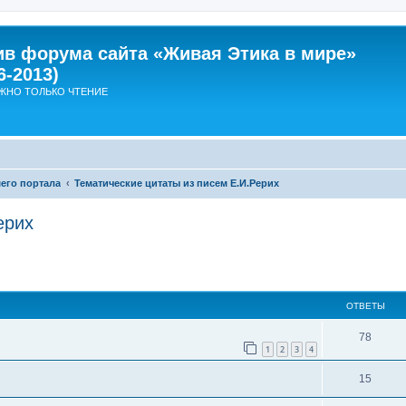
ив форума сайта «Живая Этика в мире»
6-2013)
ЖНО ТОЛЬКО ЧТЕНИЕ
его портала
Тематические цитаты из писем Е.И.Рерих
ерих
ширенный поиск
ОТВЕТЫ
О
78
1
2
3
4
т
О
15
в
т