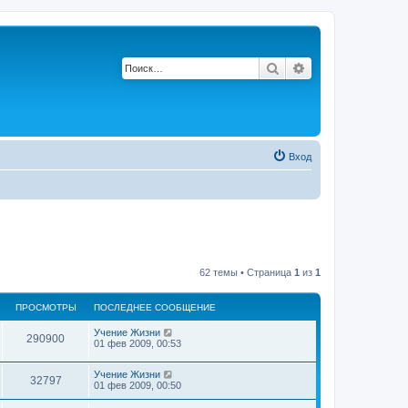
Поиск
Расширенный по
Вход
62 темы • Страница
1
из
1
ПРОСМОТРЫ
ПОСЛЕДНЕЕ СООБЩЕНИЕ
П
Учение Жизни
П
290900
о
01 фев 2009, 00:53
с
р
л
П
Учение Жизни
е
П
32797
о
о
01 фев 2009, 00:50
д
с
н
р
л
е