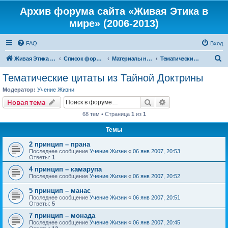
Архив форума сайта «Живая Этика в
мире» (2006-2013)
FAQ
Вход
П
Живая Этика в мире
Список форумов
Материалы нашего портала
Тематические цитаты из Тайной Доктрины
о
Тематические цитаты из Тайной Доктрины
и
Модератор:
Учение Жизни
с
Поиск
Расширенный пои
Новая тема
к
68 тем • Страница
1
из
1
Темы
2 принцип – прана
Последнее сообщение
Учение Жизни
«
06 янв 2007, 20:53
Ответы:
1
4 принцип – камарупа
Последнее сообщение
Учение Жизни
«
06 янв 2007, 20:52
5 принцип – манас
Последнее сообщение
Учение Жизни
«
06 янв 2007, 20:51
Ответы:
5
7 принцип – монада
Последнее сообщение
Учение Жизни
«
06 янв 2007, 20:45