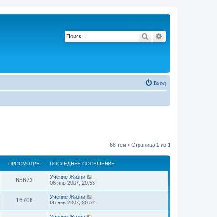
Поиск
Расширенный по
Вход
68 тем • Страница
1
из
1
ПРОСМОТРЫ
ПОСЛЕДНЕЕ СООБЩЕНИЕ
П
Учение Жизни
П
65673
о
06 янв 2007, 20:53
с
р
л
П
Учение Жизни
П
16708
е
о
06 янв 2007, 20:52
о
д
с
н
р
л
П
Учение Жизни
е