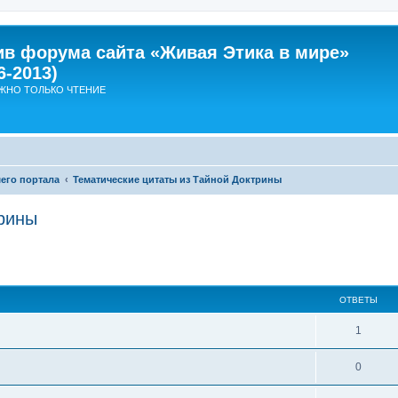
ив форума сайта «Живая Этика в мире»
6-2013)
ЖНО ТОЛЬКО ЧТЕНИЕ
его портала
Тематические цитаты из Тайной Доктрины
трины
ширенный поиск
ОТВЕТЫ
О
1
т
О
0
в
т