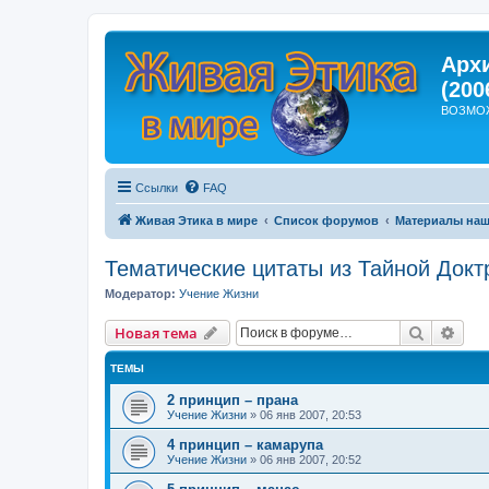
Арх
(200
ВОЗМО
Ссылки
FAQ
Живая Этика в мире
Список форумов
Материалы наш
Тематические цитаты из Тайной Док
Модератор:
Учение Жизни
Поиск
Рас
Новая тема
ТЕМЫ
2 принцип – прана
Учение Жизни
»
06 янв 2007, 20:53
4 принцип – камарупа
Учение Жизни
»
06 янв 2007, 20:52