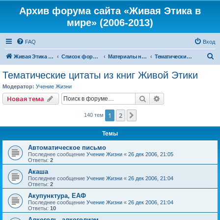
Архив форума сайта «Живая Этика в
мире» (2006-2013)
FAQ
Вход
П
Живая Этика в мире
Список форумов
Материалы нашего портала
Тематические цитаты из книг Живой Этики
о
Тематические цитаты из книг Живой Этики
и
Модератор:
Учение Жизни
с
Поиск
Расширенный пои
Новая тема
к
1
2
След.
140 тем
Темы
Автоматическое письмо
Последнее сообщение
Учение Жизни
«
26 дек 2006, 21:05
Ответы:
2
Акаша
Последнее сообщение
Учение Жизни
«
26 дек 2006, 21:04
Ответы:
2
Акупунктура, ЕАФ
Последнее сообщение
Учение Жизни
«
26 дек 2006, 21:04
Ответы:
10
Алкоголь, алкоголизм