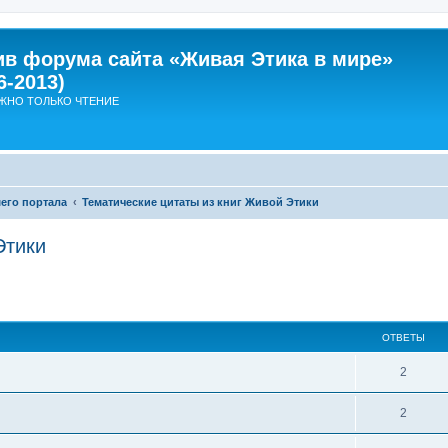
ив форума сайта «Живая Этика в мире»
6-2013)
ЖНО ТОЛЬКО ЧТЕНИЕ
его портала
Тематические цитаты из книг Живой Этики
Этики
ширенный поиск
ОТВЕТЫ
О
2
т
О
2
в
т