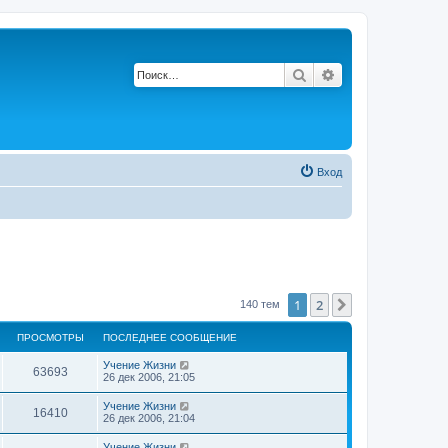
Поиск
Расширенный по
Вход
1
2
След.
140 тем
ПРОСМОТРЫ
ПОСЛЕДНЕЕ СООБЩЕНИЕ
П
Учение Жизни
П
63693
о
26 дек 2006, 21:05
с
р
л
П
Учение Жизни
П
16410
е
о
26 дек 2006, 21:04
о
д
с
н
р
л
П
Учение Жизни
е