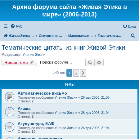
Архив форума сайта «Живая Этика в
мире» (2006-2013)
FAQ
Вход
П
Живая Этика в мире
Список форумов
Материалы нашего портала
Тематические цитаты из книг Живой Этики
о
Тематические цитаты из книг Живой Этики
и
Модератор:
Учение Жизни
с
Поиск
Расширенный пои
Новая тема
к
1
2
След.
140 тем
Темы
Автоматическое письмо
Последнее сообщение
Учение Жизни
«
26 дек 2006, 21:05
Ответы:
2
Акаша
Последнее сообщение
Учение Жизни
«
26 дек 2006, 21:04
Ответы:
2
Акупунктура, ЕАФ
Последнее сообщение
Учение Жизни
«
26 дек 2006, 21:04
Ответы:
10
Алкоголь, алкоголизм