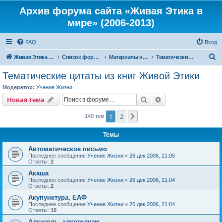
Архив форума сайта «Живая Этика в
мире» (2006-2013)
FAQ
Вход
П
Живая Этика в мире
Список форумов
Материалы нашего портала
Тематические цитаты из книг Живой Этики
о
Тематические цитаты из книг Живой Этики
и
Модератор:
Учение Жизни
с
Поиск
Расширенный пои
Новая тема
к
1
2
След.
140 тем
Темы
Автоматическое письмо
Последнее сообщение
Учение Жизни
«
26 дек 2006, 21:05
Ответы:
2
Акаша
Последнее сообщение
Учение Жизни
«
26 дек 2006, 21:04
Ответы:
2
Акупунктура, ЕАФ
Последнее сообщение
Учение Жизни
«
26 дек 2006, 21:04
Ответы:
10
Алкоголь, алкоголизм