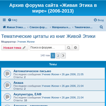
Архив форума сайта «Живая Этика в
мире» (2006-2013)
FAQ
Вход
П
Живая Этика в мире
Список форумов
Материалы нашего портала
Тематические цитаты из книг Живой Этики
о
Тематические цитаты из книг Живой Этики
и
Модератор:
Учение Жизни
с
Поиск
Расширенный пои
Новая тема
к
1
2
След.
140 тем
Темы
Автоматическое письмо
Последнее сообщение
Учение Жизни
«
26 дек 2006, 21:05
Ответы:
2
Акаша
Последнее сообщение
Учение Жизни
«
26 дек 2006, 21:04
Ответы:
2
Акупунктура, ЕАФ
Последнее сообщение
Учение Жизни
«
26 дек 2006, 21:04
Ответы:
10
Алкоголь, алкоголизм