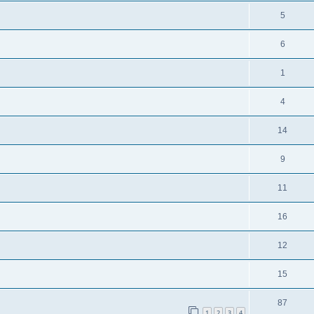
т
е
О
5
ы
в
т
т
е
О
6
ы
в
т
т
е
О
1
ы
в
т
т
е
О
4
ы
в
т
т
е
О
14
ы
в
т
т
е
О
9
ы
в
т
т
е
О
11
ы
в
т
т
е
О
16
ы
в
т
т
е
О
12
ы
в
т
т
е
О
15
ы
в
т
т
е
О
87
ы
в
1
2
3
4