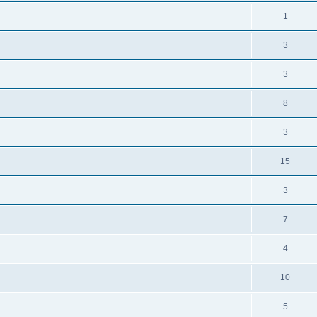
т
т
е
О
1
ы
в
т
т
е
О
3
ы
в
т
т
е
О
3
ы
в
т
т
е
О
8
ы
в
т
т
е
О
3
ы
в
т
т
е
О
15
ы
в
т
т
е
О
3
ы
в
т
т
е
О
7
ы
в
т
т
е
О
4
ы
в
т
т
е
О
10
ы
в
т
т
е
О
5
ы
в