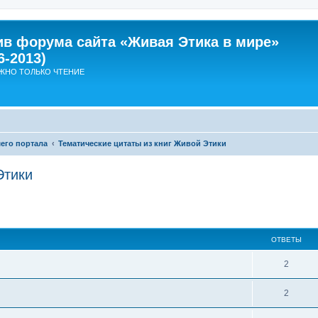
ив форума сайта «Живая Этика в мире»
6-2013)
ЖНО ТОЛЬКО ЧТЕНИЕ
его портала
Тематические цитаты из книг Живой Этики
Этики
ширенный поиск
ОТВЕТЫ
О
2
т
О
2
в
т