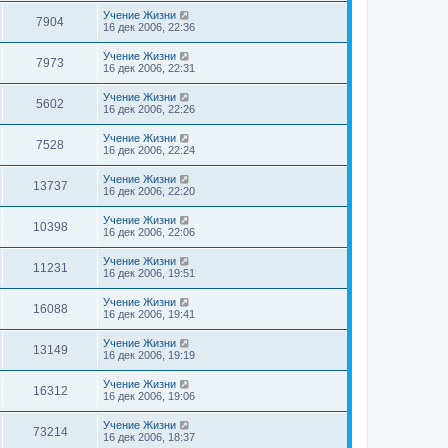
т
е
р
о
е
л
с
е
ы
П
Учение Жизни
о
н
П
7904
е
о
е
о
р
16 дек 2006, 22:36
б
и
о
д
с
м
с
щ
е
н
р
о
т
л
ы
е
П
Учение Жизни
с
е
о
П
7973
е
о
н
о
16 дек 2006, 22:31
е
б
о
р
д
и
с
с
щ
м
н
р
т
е
л
о
е
П
Учение Жизни
с
е
ы
П
5602
е
о
н
о
о
16 дек 2006, 22:26
е
о
р
д
б
и
с
с
м
н
р
щ
е
л
о
т
П
Учение Жизни
с
е
ы
е
П
7528
е
о
о
о
16 дек 2006, 22:24
е
н
о
д
б
р
с
с
м
и
н
р
щ
л
о
т
е
П
Учение Жизни
с
е
е
П
13737
е
ы
о
о
о
16 дек 2006, 22:20
е
н
о
д
б
р
с
с
м
и
н
р
щ
л
о
т
е
П
Учение Жизни
с
е
е
П
10398
е
ы
о
о
о
16 дек 2006, 22:06
е
н
о
д
б
р
с
с
м
и
н
р
щ
л
о
т
е
П
Учение Жизни
с
е
е
П
11231
е
ы
о
о
о
16 дек 2006, 19:51
е
н
о
д
б
р
с
с
м
и
н
р
щ
л
о
т
е
П
Учение Жизни
с
е
е
П
16088
е
ы
о
о
о
16 дек 2006, 19:41
е
н
о
д
б
р
с
с
м
и
н
р
щ
л
о
т
е
П
Учение Жизни
с
е
е
П
13149
е
ы
о
о
о
16 дек 2006, 19:19
е
н
о
д
б
р
с
с
м
и
н
р
щ
л
о
т
е
П
Учение Жизни
с
е
е
П
16312
е
ы
о
о
о
16 дек 2006, 19:06
е
н
о
д
б
р
с
с
м
и
н
р
щ
л
о
т
е
П
Учение Жизни
с
е
е
П
73214
е
ы
о
о
о
16 дек 2006, 18:37
е
н
о
д
б
с