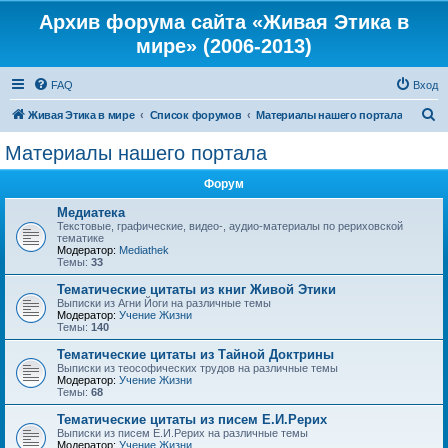
Архив форума сайта «Живая Этика в
мире» (2006-2013)
FAQ
Вход
П
Живая Этика в мире
Список форумов
Материалы нашего портала
о
Материалы нашего портала
и
Форум
с
к
Медиатека
Текстовые, графические, видео-, аудио-материалы по рериховской
тематике
Модератор:
Mediathek
Темы:
33
Тематические цитаты из книг Живой Этики
Выписки из Агни Йоги на различные темы
Модератор:
Учение Жизни
Темы:
140
Тематические цитаты из Тайной Доктрины
Выписки из теософических трудов на различные темы
Модератор:
Учение Жизни
Темы:
68
Тематические цитаты из писем Е.И.Рерих
Выписки из писем Е.И.Рерих на различные темы
Модератор:
Учение Жизни