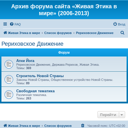
Архив форума сайта «Живая Этика в
мире» (2006-2013)
FAQ
Вход
П
Живая Этика в мире
Список форумов
Рериховское Движение
о
Рериховское Движение
и
Форум
с
к
Агни Йога
Рериховское Движение, Держава Рерихов, Живая Этика.
Темы:
369
Строитель Новой Страны
Законы Новой Страны, Общественное устройство Новой Страны.
Темы:
89
Свободная тематика
Различная тематика.
Темы:
263
Перейти
Живая Этика в мире
Список форумов
Часовой пояс:
UTC+02:00