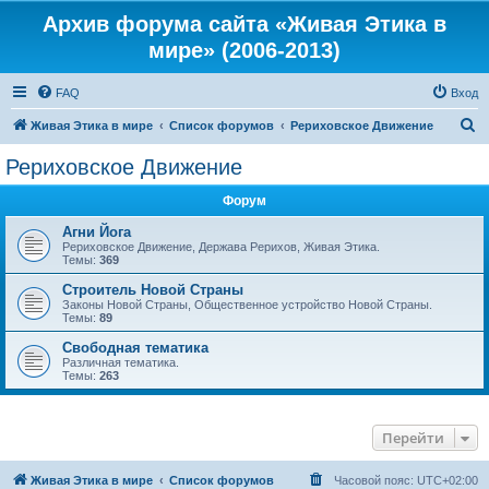
Архив форума сайта «Живая Этика в
мире» (2006-2013)
FAQ
Вход
П
Живая Этика в мире
Список форумов
Рериховское Движение
о
Рериховское Движение
и
Форум
с
к
Агни Йога
Рериховское Движение, Держава Рерихов, Живая Этика.
Темы:
369
Строитель Новой Страны
Законы Новой Страны, Общественное устройство Новой Страны.
Темы:
89
Свободная тематика
Различная тематика.
Темы:
263
Перейти
Живая Этика в мире
Список форумов
Часовой пояс:
UTC+02:00