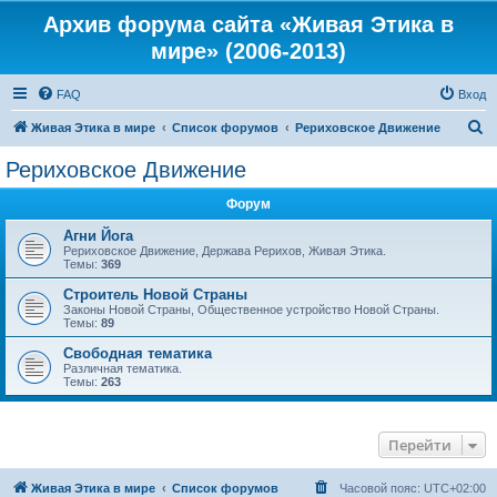
Архив форума сайта «Живая Этика в
мире» (2006-2013)
FAQ
Вход
П
Живая Этика в мире
Список форумов
Рериховское Движение
о
Рериховское Движение
и
Форум
с
к
Агни Йога
Рериховское Движение, Держава Рерихов, Живая Этика.
Темы:
369
Строитель Новой Страны
Законы Новой Страны, Общественное устройство Новой Страны.
Темы:
89
Свободная тематика
Различная тематика.
Темы:
263
Перейти
Живая Этика в мире
Список форумов
Часовой пояс:
UTC+02:00