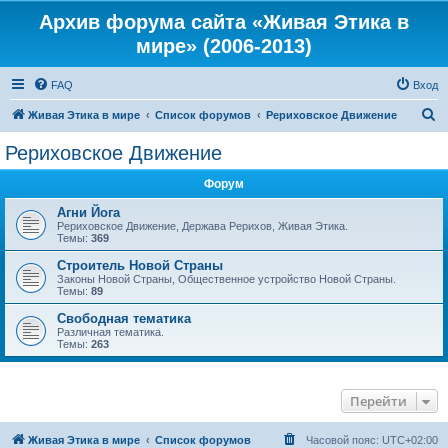
Архив форума сайта «Живая Этика в
мире» (2006-2013)
FAQ
Вход
П
Живая Этика в мире
Список форумов
Рериховское Движение
о
Рериховское Движение
и
Форум
с
к
Агни Йога
Рериховское Движение, Держава Рерихов, Живая Этика.
Темы:
369
Строитель Новой Страны
Законы Новой Страны, Общественное устройство Новой Страны.
Темы:
89
Свободная тематика
Различная тематика.
Темы:
263
Перейти
Живая Этика в мире
Список форумов
Часовой пояс:
UTC+02:00