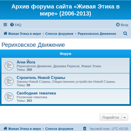
Архив форума сайта «Живая Этика в
мире» (2006-2013)
FAQ
Вход
П
Живая Этика в мире
Список форумов
Рериховское Движение
о
Рериховское Движение
и
Форум
с
к
Агни Йога
Рериховское Движение, Держава Рерихов, Живая Этика.
Темы:
369
Строитель Новой Страны
Законы Новой Страны, Общественное устройство Новой Страны.
Темы:
89
Свободная тематика
Различная тематика.
Темы:
263
Перейти
Живая Этика в мире
Список форумов
Часовой пояс:
UTC+02:00