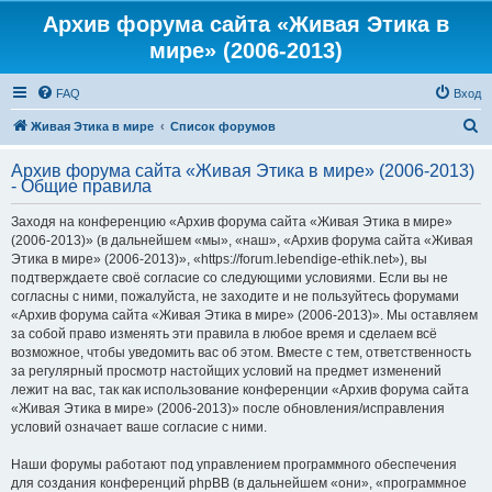
Архив форума сайта «Живая Этика в
мире» (2006-2013)
FAQ
Вход
П
Живая Этика в мире
Список форумов
о
Архив форума сайта «Живая Этика в мире» (2006-2013)
и
- Общие правила
с
Заходя на конференцию «Архив форума сайта «Живая Этика в мире»
к
(2006-2013)» (в дальнейшем «мы», «наш», «Архив форума сайта «Живая
Этика в мире» (2006-2013)», «https://forum.lebendige-ethik.net»), вы
подтверждаете своё согласие со следующими условиями. Если вы не
согласны с ними, пожалуйста, не заходите и не пользуйтесь форумами
«Архив форума сайта «Живая Этика в мире» (2006-2013)». Мы оставляем
за собой право изменять эти правила в любое время и сделаем всё
возможное, чтобы уведомить вас об этом. Вместе с тем, ответственность
за регулярный просмотр настойщих условий на предмет изменений
лежит на вас, так как использование конференции «Архив форума сайта
«Живая Этика в мире» (2006-2013)» после обновления/исправления
условий означает ваше согласие с ними.
Наши форумы работают под управлением программного обеспечения
для создания конференций phpBB (в дальнейшем «они», «программное