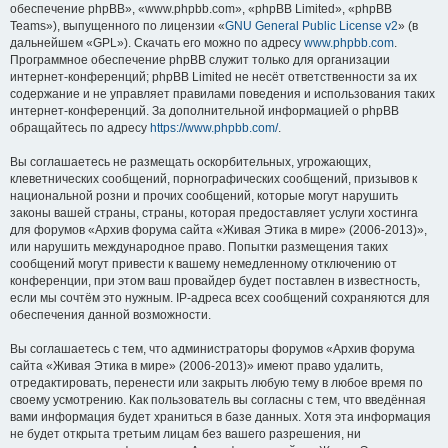
обеспечение phpBB», «www.phpbb.com», «phpBB Limited», «phpBB
Teams»), выпущенного по лицензии «
GNU General Public License v2
» (в
дальнейшем «GPL»). Скачать его можно по адресу
www.phpbb.com
.
Программное обеспечение phpBB служит только для организации
интернет-конференций; phpBB Limited не несёт ответственности за их
содержание и не управляет правилами поведения и использования таких
интернет-конференций. За дополнительной информацией о phpBB
обращайтесь по адресу
https://www.phpbb.com/
.
Вы соглашаетесь не размещать оскорбительных, угрожающих,
клеветнических сообщений, порнографических сообщений, призывов к
национальной розни и прочих сообщений, которые могут нарушить
законы вашей страны, страны, которая предоставляет услуги хостинга
для форумов «Архив форума сайта «Живая Этика в мире» (2006-2013)»,
или нарушить международное право. Попытки размещения таких
сообщений могут привести к вашему немедленному отключению от
конференции, при этом ваш провайдер будет поставлен в известность,
если мы сочтём это нужным. IP-адреса всех сообщений сохраняются для
обеспечения данной возможности.
Вы соглашаетесь с тем, что администраторы форумов «Архив форума
сайта «Живая Этика в мире» (2006-2013)» имеют право удалить,
отредактировать, перенести или закрыть любую тему в любое время по
своему усмотрению. Как пользователь вы согласны с тем, что введённая
вами информация будет храниться в базе данных. Хотя эта информация
не будет открыта третьим лицам без вашего разрешения, ни