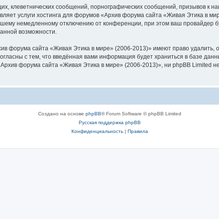
их, клеветнических сообщений, порнографических сообщений, призывов к на
вляет услуги хостинга для форумов «Архив форума сайта «Живая Этика в ми
шему немедленному отключению от конференции, при этом ваш провайдер буд
данной возможности.
ив форума сайта «Живая Этика в мире» (2006-2013)» имеют право удалить, о
согласны с тем, что введённая вами информация будет храниться в базе дан
рхив форума сайта «Живая Этика в мире» (2006-2013)», ни phpBB Limited не
Создано на основе
phpBB
® Forum Software © phpBB Limited
Русская поддержка phpBB
Конфиденциальность
|
Правила