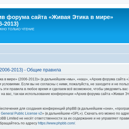
ив форума сайта «Живая Этика в мире»
6-2013)
ЖНО ТОЛЬКО ЧТЕНИЕ
2006-2013) - Общие правила
в мире» (2006-2013)» (в дальнейшем «мы», «наш», «Архив форума сайта «Жив
ми условиями. Если вы не согласны с ними, пожалуйста, не заходите и не по
ь эти правила в любое время и сделаем всё возможное, чтобы уведомить вас 
на вас, так как использование конференции «Архив форума сайта «Живая Эт
еспечения для создания конференций phpBB (в дальнейшем «они», «програ
General Public License v2
» (в дальнейшем «GPL»). Скачать его можно по адр
BB Limited не несёт ответственности за их содержание и не управляет прав
обращайтесь по адресу
https://www.phpbb.com/
.