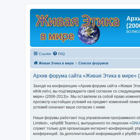
Арх
(200
ВОЗМО
Ссылки
FAQ
Живая Этика в мире
Список форумов
Архив форума сайта «Живая Этика в мире» (
Заходя на конференцию «Архив форума сайта «Живая Этика 
ethik.net»), вы подтверждаете своё согласие со следующи
мире» (2006-2013)». Мы оставляем за собой право изменят
просмотр настойщих условий на предмет изменений лежит 
условий означает ваше согласие с ними.
Наши форумы работают под управлением программного об
Limited», «phpBB Teams»), выпущенного по лицензии «
GNU 
служит только для организации интернет-конференций; php
конференций. За дополнительной информацией о phpBB 