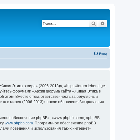
Поиск
Расширенный по
Вход
ая Этика в мире» (2006-2013)», «https://forum.lebendige-
льзуйтесь форумами «Архив форума сайта «Живая Этика в
об этом. Вместе с тем, ответственность за регулярный
ика в мире» (2006-2013)» после обновления/исправления
ммное обеспечение phpBB», «www.phpbb.com», «phpBB
есу
www.phpbb.com
. Программное обеспечение phpBB
илами поведения и использования таких интернет-