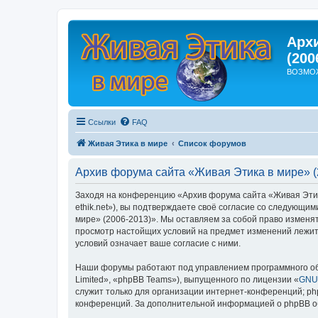
Арх
(200
ВОЗМО
Ссылки
FAQ
Живая Этика в мире
Список форумов
Архив форума сайта «Живая Этика в мире» (
Заходя на конференцию «Архив форума сайта «Живая Этика 
ethik.net»), вы подтверждаете своё согласие со следующи
мире» (2006-2013)». Мы оставляем за собой право изменят
просмотр настойщих условий на предмет изменений лежит 
условий означает ваше согласие с ними.
Наши форумы работают под управлением программного об
Limited», «phpBB Teams»), выпущенного по лицензии «
GNU 
служит только для организации интернет-конференций; php
конференций. За дополнительной информацией о phpBB 