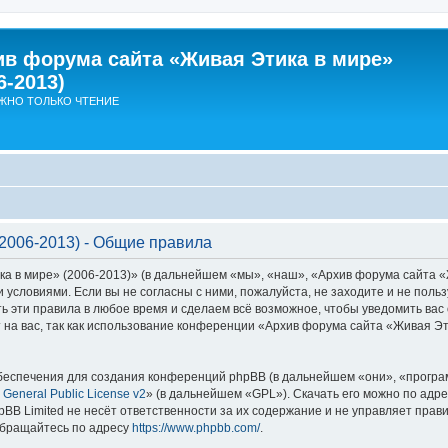
ив форума сайта «Живая Этика в мире»
6-2013)
ЖНО ТОЛЬКО ЧТЕНИЕ
2006-2013) - Общие правила
в мире» (2006-2013)» (в дальнейшем «мы», «наш», «Архив форума сайта «Жив
ми условиями. Если вы не согласны с ними, пожалуйста, не заходите и не по
ь эти правила в любое время и сделаем всё возможное, чтобы уведомить вас 
на вас, так как использование конференции «Архив форума сайта «Живая Эт
еспечения для создания конференций phpBB (в дальнейшем «они», «програ
General Public License v2
» (в дальнейшем «GPL»). Скачать его можно по адр
BB Limited не несёт ответственности за их содержание и не управляет прав
обращайтесь по адресу
https://www.phpbb.com/
.