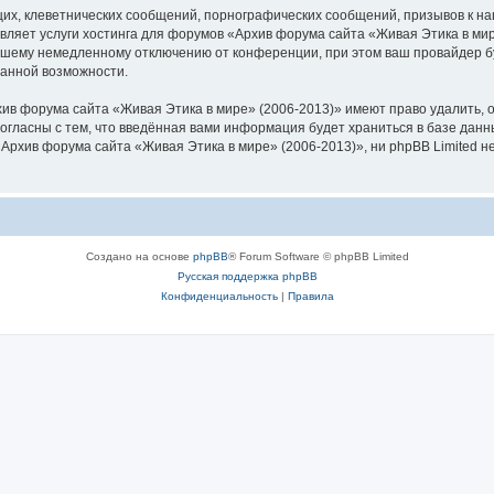
их, клеветнических сообщений, порнографических сообщений, призывов к на
вляет услуги хостинга для форумов «Архив форума сайта «Живая Этика в ми
шему немедленному отключению от конференции, при этом ваш провайдер буд
данной возможности.
ив форума сайта «Живая Этика в мире» (2006-2013)» имеют право удалить, о
согласны с тем, что введённая вами информация будет храниться в базе дан
рхив форума сайта «Живая Этика в мире» (2006-2013)», ни phpBB Limited не
Создано на основе
phpBB
® Forum Software © phpBB Limited
Русская поддержка phpBB
Конфиденциальность
|
Правила