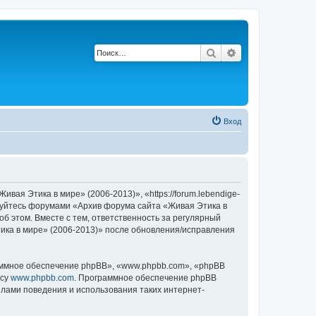
Поиск
Расширенный по
Вход
ая Этика в мире» (2006-2013)», «https://forum.lebendige-
льзуйтесь форумами «Архив форума сайта «Живая Этика в
об этом. Вместе с тем, ответственность за регулярный
ика в мире» (2006-2013)» после обновления/исправления
ммное обеспечение phpBB», «www.phpbb.com», «phpBB
есу
www.phpbb.com
. Программное обеспечение phpBB
илами поведения и использования таких интернет-