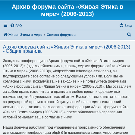
Архив форума сайта «Живая Этика в
мире» (2006-2013)
FAQ
Вход
П
Живая Этика в мире
Список форумов
о
Архив форума сайта «Живая Этика в мире» (2006-2013)
и
- Общие правила
с
Заходя на конференцию «Архив форума сайта «Живая Этика в мире»
к
(2006-2013)» (в дальнейшем «мы», «наш», «Архив форума сайта «Живая
Этика в мире» (2006-2013)», «https://forum.lebendige-ethik.net»), вы
подтверждаете своё согласие со следующими условиями. Если вы не
согласны с ними, пожалуйста, не заходите и не пользуйтесь форумами
«Архив форума сайта «Живая Этика в мире» (2006-2013)». Мы оставляем
за собой право изменять эти правила в любое время и сделаем всё
возможное, чтобы уведомить вас об этом. Вместе с тем, ответственность
за регулярный просмотр настойщих условий на предмет изменений
лежит на вас, так как использование конференции «Архив форума сайта
«Живая Этика в мире» (2006-2013)» после обновления/исправления
условий означает ваше согласие с ними.
Наши форумы работают под управлением программного обеспечения
для создания конференций phpBB (в дальнейшем «они», «программное