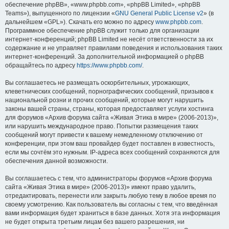
обеспечение phpBB», «www.phpbb.com», «phpBB Limited», «phpBB
Teams»), выпущенного по лицензии «
GNU General Public License v2
» (в
дальнейшем «GPL»). Скачать его можно по адресу
www.phpbb.com
.
Программное обеспечение phpBB служит только для организации
интернет-конференций; phpBB Limited не несёт ответственности за их
содержание и не управляет правилами поведения и использования таких
интернет-конференций. За дополнительной информацией о phpBB
обращайтесь по адресу
https://www.phpbb.com/
.
Вы соглашаетесь не размещать оскорбительных, угрожающих,
клеветнических сообщений, порнографических сообщений, призывов к
национальной розни и прочих сообщений, которые могут нарушить
законы вашей страны, страны, которая предоставляет услуги хостинга
для форумов «Архив форума сайта «Живая Этика в мире» (2006-2013)»,
или нарушить международное право. Попытки размещения таких
сообщений могут привести к вашему немедленному отключению от
конференции, при этом ваш провайдер будет поставлен в известность,
если мы сочтём это нужным. IP-адреса всех сообщений сохраняются для
обеспечения данной возможности.
Вы соглашаетесь с тем, что администраторы форумов «Архив форума
сайта «Живая Этика в мире» (2006-2013)» имеют право удалить,
отредактировать, перенести или закрыть любую тему в любое время по
своему усмотрению. Как пользователь вы согласны с тем, что введённая
вами информация будет храниться в базе данных. Хотя эта информация
не будет открыта третьим лицам без вашего разрешения, ни