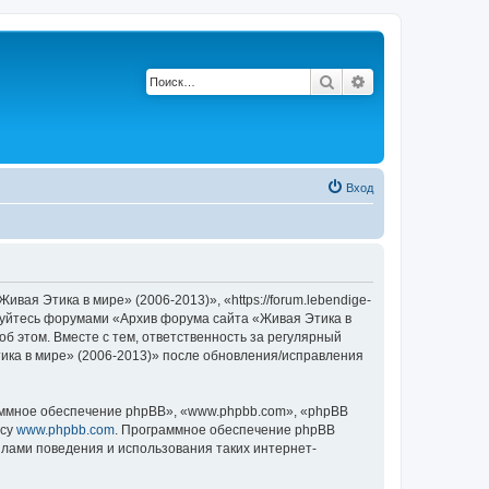
Поиск
Расширенный по
Вход
ая Этика в мире» (2006-2013)», «https://forum.lebendige-
льзуйтесь форумами «Архив форума сайта «Живая Этика в
об этом. Вместе с тем, ответственность за регулярный
ика в мире» (2006-2013)» после обновления/исправления
ммное обеспечение phpBB», «www.phpbb.com», «phpBB
есу
www.phpbb.com
. Программное обеспечение phpBB
илами поведения и использования таких интернет-