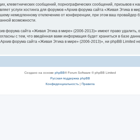
их, клеветнических сообщений, порнографических сообщений, призывов к на
вляет услуги хостинга для форумов «Архив форума сайта «Живая Этика в ми
шему немедленному отключению от конференции, при этом ваш провайдер буд
данной возможности.
ив форума сайта «Живая Этика в мире» (2006-2013)» имеют право удалить, о
согласны с тем, что введённая вами информация будет храниться в базе дан
рхив форума сайта «Живая Этика в мире» (2006-2013)», ни phpBB Limited не
Создано на основе
phpBB
® Forum Software © phpBB Limited
Русская поддержка phpBB
Конфиденциальность
|
Правила