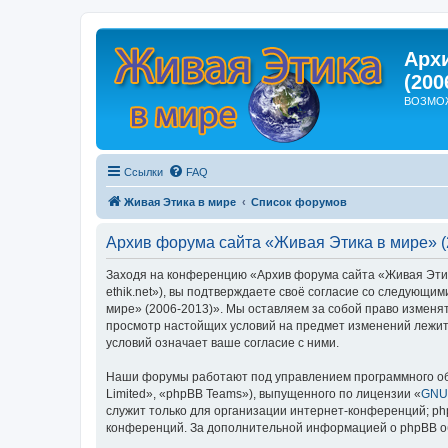
Арх
(200
ВОЗМО
Ссылки
FAQ
Живая Этика в мире
Список форумов
Архив форума сайта «Живая Этика в мире» (
Заходя на конференцию «Архив форума сайта «Живая Этика 
ethik.net»), вы подтверждаете своё согласие со следующи
мире» (2006-2013)». Мы оставляем за собой право изменят
просмотр настойщих условий на предмет изменений лежит 
условий означает ваше согласие с ними.
Наши форумы работают под управлением программного об
Limited», «phpBB Teams»), выпущенного по лицензии «
GNU 
служит только для организации интернет-конференций; php
конференций. За дополнительной информацией о phpBB 