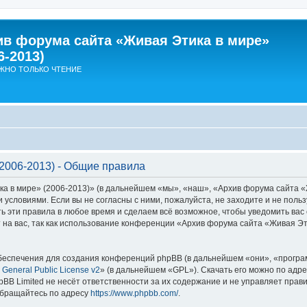
ив форума сайта «Живая Этика в мире»
6-2013)
ЖНО ТОЛЬКО ЧТЕНИЕ
2006-2013) - Общие правила
в мире» (2006-2013)» (в дальнейшем «мы», «наш», «Архив форума сайта «Жив
ми условиями. Если вы не согласны с ними, пожалуйста, не заходите и не по
ь эти правила в любое время и сделаем всё возможное, чтобы уведомить вас 
на вас, так как использование конференции «Архив форума сайта «Живая Эт
еспечения для создания конференций phpBB (в дальнейшем «они», «програ
General Public License v2
» (в дальнейшем «GPL»). Скачать его можно по адр
BB Limited не несёт ответственности за их содержание и не управляет прав
обращайтесь по адресу
https://www.phpbb.com/
.