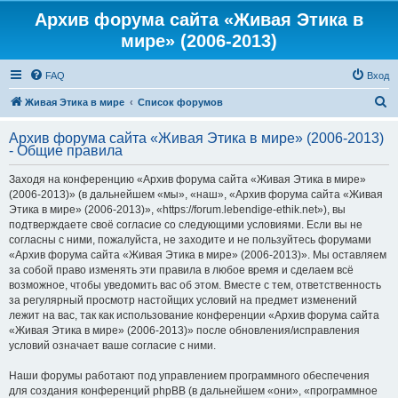
Архив форума сайта «Живая Этика в
мире» (2006-2013)
FAQ
Вход
П
Живая Этика в мире
Список форумов
о
Архив форума сайта «Живая Этика в мире» (2006-2013)
и
- Общие правила
с
Заходя на конференцию «Архив форума сайта «Живая Этика в мире»
к
(2006-2013)» (в дальнейшем «мы», «наш», «Архив форума сайта «Живая
Этика в мире» (2006-2013)», «https://forum.lebendige-ethik.net»), вы
подтверждаете своё согласие со следующими условиями. Если вы не
согласны с ними, пожалуйста, не заходите и не пользуйтесь форумами
«Архив форума сайта «Живая Этика в мире» (2006-2013)». Мы оставляем
за собой право изменять эти правила в любое время и сделаем всё
возможное, чтобы уведомить вас об этом. Вместе с тем, ответственность
за регулярный просмотр настойщих условий на предмет изменений
лежит на вас, так как использование конференции «Архив форума сайта
«Живая Этика в мире» (2006-2013)» после обновления/исправления
условий означает ваше согласие с ними.
Наши форумы работают под управлением программного обеспечения
для создания конференций phpBB (в дальнейшем «они», «программное