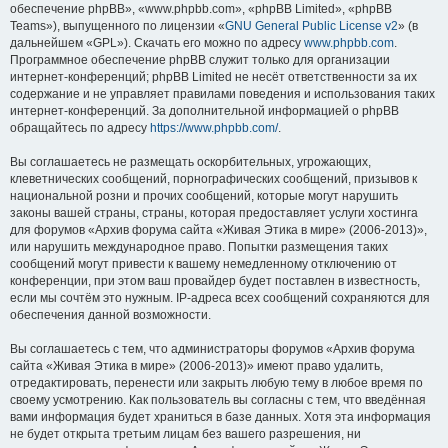
обеспечение phpBB», «www.phpbb.com», «phpBB Limited», «phpBB
Teams»), выпущенного по лицензии «
GNU General Public License v2
» (в
дальнейшем «GPL»). Скачать его можно по адресу
www.phpbb.com
.
Программное обеспечение phpBB служит только для организации
интернет-конференций; phpBB Limited не несёт ответственности за их
содержание и не управляет правилами поведения и использования таких
интернет-конференций. За дополнительной информацией о phpBB
обращайтесь по адресу
https://www.phpbb.com/
.
Вы соглашаетесь не размещать оскорбительных, угрожающих,
клеветнических сообщений, порнографических сообщений, призывов к
национальной розни и прочих сообщений, которые могут нарушить
законы вашей страны, страны, которая предоставляет услуги хостинга
для форумов «Архив форума сайта «Живая Этика в мире» (2006-2013)»,
или нарушить международное право. Попытки размещения таких
сообщений могут привести к вашему немедленному отключению от
конференции, при этом ваш провайдер будет поставлен в известность,
если мы сочтём это нужным. IP-адреса всех сообщений сохраняются для
обеспечения данной возможности.
Вы соглашаетесь с тем, что администраторы форумов «Архив форума
сайта «Живая Этика в мире» (2006-2013)» имеют право удалить,
отредактировать, перенести или закрыть любую тему в любое время по
своему усмотрению. Как пользователь вы согласны с тем, что введённая
вами информация будет храниться в базе данных. Хотя эта информация
не будет открыта третьим лицам без вашего разрешения, ни