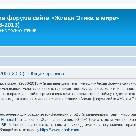
ив форума сайта «Живая Этика в мире»
6-2013)
ЖНО ТОЛЬКО ЧТЕНИЕ
2006-2013) - Общие правила
в мире» (2006-2013)» (в дальнейшем «мы», «наш», «Архив форума сайта «Жив
ми условиями. Если вы не согласны с ними, пожалуйста, не заходите и не по
ь эти правила в любое время и сделаем всё возможное, чтобы уведомить вас 
на вас, так как использование конференции «Архив форума сайта «Живая Эт
еспечения для создания конференций phpBB (в дальнейшем «они», «програ
General Public License v2
» (в дальнейшем «GPL»). Скачать его можно по адр
BB Limited не несёт ответственности за их содержание и не управляет прав
обращайтесь по адресу
https://www.phpbb.com/
.