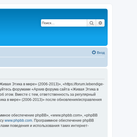
Поиск
Расширенный по
Вход
ая Этика в мире» (2006-2013)», «https://forum.lebendige-
льзуйтесь форумами «Архив форума сайта «Живая Этика в
об этом. Вместе с тем, ответственность за регулярный
ика в мире» (2006-2013)» после обновления/исправления
ммное обеспечение phpBB», «www.phpbb.com», «phpBB
есу
www.phpbb.com
. Программное обеспечение phpBB
илами поведения и использования таких интернет-