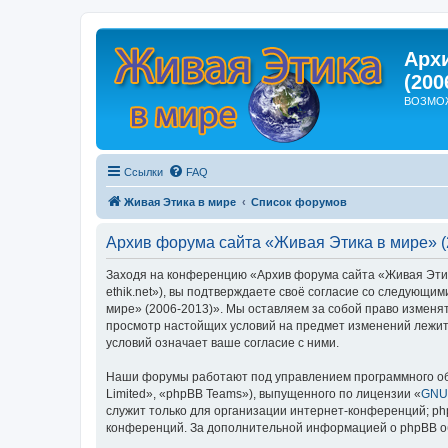
Арх
(200
ВОЗМО
Ссылки
FAQ
Живая Этика в мире
Список форумов
Архив форума сайта «Живая Этика в мире» (
Заходя на конференцию «Архив форума сайта «Живая Этика 
ethik.net»), вы подтверждаете своё согласие со следующи
мире» (2006-2013)». Мы оставляем за собой право изменят
просмотр настойщих условий на предмет изменений лежит 
условий означает ваше согласие с ними.
Наши форумы работают под управлением программного об
Limited», «phpBB Teams»), выпущенного по лицензии «
GNU 
служит только для организации интернет-конференций; php
конференций. За дополнительной информацией о phpBB 