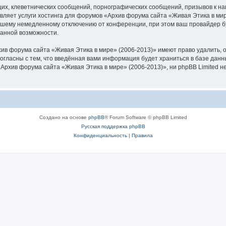
их, клеветнических сообщений, порнографических сообщений, призывов к на
вляет услуги хостинга для форумов «Архив форума сайта «Живая Этика в ми
шему немедленному отключению от конференции, при этом ваш провайдер буд
данной возможности.
ив форума сайта «Живая Этика в мире» (2006-2013)» имеют право удалить, о
согласны с тем, что введённая вами информация будет храниться в базе дан
рхив форума сайта «Живая Этика в мире» (2006-2013)», ни phpBB Limited не
Создано на основе
phpBB
® Forum Software © phpBB Limited
Русская поддержка phpBB
Конфиденциальность
|
Правила