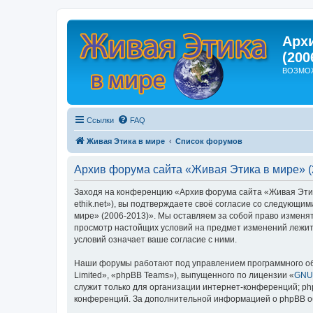
Арх
(200
ВОЗМО
Ссылки
FAQ
Живая Этика в мире
Список форумов
Архив форума сайта «Живая Этика в мире» (
Заходя на конференцию «Архив форума сайта «Живая Этика 
ethik.net»), вы подтверждаете своё согласие со следующи
мире» (2006-2013)». Мы оставляем за собой право изменят
просмотр настойщих условий на предмет изменений лежит 
условий означает ваше согласие с ними.
Наши форумы работают под управлением программного об
Limited», «phpBB Teams»), выпущенного по лицензии «
GNU 
служит только для организации интернет-конференций; php
конференций. За дополнительной информацией о phpBB 