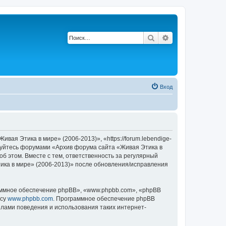
Поиск
Расширенный по
Вход
ая Этика в мире» (2006-2013)», «https://forum.lebendige-
льзуйтесь форумами «Архив форума сайта «Живая Этика в
об этом. Вместе с тем, ответственность за регулярный
ика в мире» (2006-2013)» после обновления/исправления
ммное обеспечение phpBB», «www.phpbb.com», «phpBB
есу
www.phpbb.com
. Программное обеспечение phpBB
илами поведения и использования таких интернет-