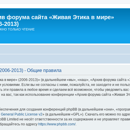
ив форума сайта «Живая Этика в мире»
6-2013)
ЖНО ТОЛЬКО ЧТЕНИЕ
2006-2013) - Общие правила
в мире» (2006-2013)» (в дальнейшем «мы», «наш», «Архив форума сайта «Жив
ми условиями. Если вы не согласны с ними, пожалуйста, не заходите и не по
ь эти правила в любое время и сделаем всё возможное, чтобы уведомить вас 
на вас, так как использование конференции «Архив форума сайта «Живая Эт
еспечения для создания конференций phpBB (в дальнейшем «они», «програ
General Public License v2
» (в дальнейшем «GPL»). Скачать его можно по адр
BB Limited не несёт ответственности за их содержание и не управляет прав
обращайтесь по адресу
https://www.phpbb.com/
.