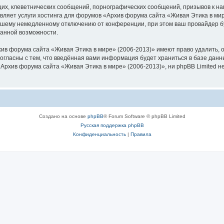
их, клеветнических сообщений, порнографических сообщений, призывов к на
вляет услуги хостинга для форумов «Архив форума сайта «Живая Этика в ми
шему немедленному отключению от конференции, при этом ваш провайдер буд
данной возможности.
ив форума сайта «Живая Этика в мире» (2006-2013)» имеют право удалить, о
согласны с тем, что введённая вами информация будет храниться в базе дан
рхив форума сайта «Живая Этика в мире» (2006-2013)», ни phpBB Limited не
Создано на основе
phpBB
® Forum Software © phpBB Limited
Русская поддержка phpBB
Конфиденциальность
|
Правила