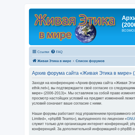
Арх
(200
ВОЗМО
Ссылки
FAQ
Живая Этика в мире
Список форумов
Архив форума сайта «Живая Этика в мире» (
Заходя на конференцию «Архив форума сайта «Живая Этика 
ethik.net»), вы подтверждаете своё согласие со следующи
мире» (2006-2013)». Мы оставляем за собой право изменят
просмотр настойщих условий на предмет изменений лежит 
условий означает ваше согласие с ними.
Наши форумы работают под управлением программного об
Limited», «phpBB Teams»), выпущенного по лицензии «
GNU 
служит только для организации интернет-конференций; php
конференций. За дополнительной информацией о phpBB 