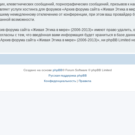
их, клеветнических сообщений, порнографических сообщений, призывов к на
вляет услуги хостинга для форумов «Архив форума сайта «Живая Этика в ми
шему немедленному отключению от конференции, при этом ваш провайдер буд
данной возможности.
ив форума сайта «Живая Этика в мире» (2006-2013)» имеют право удалить, о
согласны с тем, что введённая вами информация будет храниться в базе дан
рхив форума сайта «Живая Этика в мире» (2006-2013)», ни phpBB Limited не
Создано на основе
phpBB
® Forum Software © phpBB Limited
Русская поддержка phpBB
Конфиденциальность
|
Правила