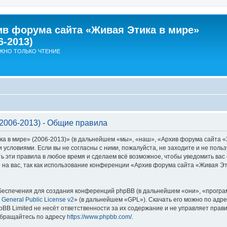
ив форума сайта «Живая Этика в мире»
6-2013)
ЖНО ТОЛЬКО ЧТЕНИЕ
2006-2013) - Общие правила
в мире» (2006-2013)» (в дальнейшем «мы», «наш», «Архив форума сайта «Жив
ми условиями. Если вы не согласны с ними, пожалуйста, не заходите и не по
ь эти правила в любое время и сделаем всё возможное, чтобы уведомить вас 
на вас, так как использование конференции «Архив форума сайта «Живая Эт
еспечения для создания конференций phpBB (в дальнейшем «они», «програ
General Public License v2
» (в дальнейшем «GPL»). Скачать его можно по адр
BB Limited не несёт ответственности за их содержание и не управляет прав
обращайтесь по адресу
https://www.phpbb.com/
.