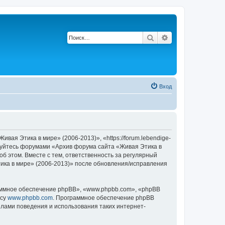
Поиск
Расширенный по
Вход
ая Этика в мире» (2006-2013)», «https://forum.lebendige-
льзуйтесь форумами «Архив форума сайта «Живая Этика в
об этом. Вместе с тем, ответственность за регулярный
ика в мире» (2006-2013)» после обновления/исправления
ммное обеспечение phpBB», «www.phpbb.com», «phpBB
есу
www.phpbb.com
. Программное обеспечение phpBB
илами поведения и использования таких интернет-