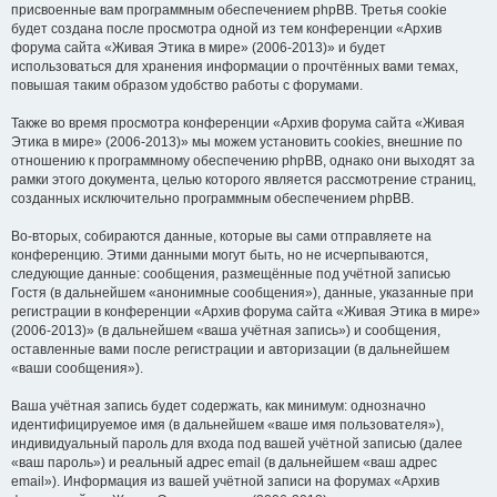
присвоенные вам программным обеспечением phpBB. Третья cookie
будет создана после просмотра одной из тем конференции «Архив
форума сайта «Живая Этика в мире» (2006-2013)» и будет
использоваться для хранения информации о прочтённых вами темах,
повышая таким образом удобство работы с форумами.
Также во время просмотра конференции «Архив форума сайта «Живая
Этика в мире» (2006-2013)» мы можем установить cookies, внешние по
отношению к программному обеспечению phpBB, однако они выходят за
рамки этого документа, целью которого является рассмотрение страниц,
созданных исключительно программным обеспечением phpBB.
Во-вторых, собираются данные, которые вы сами отправляете на
конференцию. Этими данными могут быть, но не исчерпываются,
следующие данные: сообщения, размещённые под учётной записью
Гостя (в дальнейшем «анонимные сообщения»), данные, указанные при
регистрации в конференции «Архив форума сайта «Живая Этика в мире»
(2006-2013)» (в дальнейшем «ваша учётная запись») и сообщения,
оставленные вами после регистрации и авторизации (в дальнейшем
«ваши сообщения»).
Ваша учётная запись будет содержать, как минимум: однозначно
идентифицируемое имя (в дальнейшем «ваше имя пользователя»),
индивидуальный пароль для входа под вашей учётной записью (далее
«ваш пароль») и реальный адрес email (в дальнейшем «ваш адрес
email»). Информация из вашей учётной записи на форумах «Архив