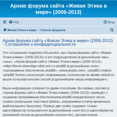
Архив форума сайта «Живая Этика в
мире» (2006-2013)
FAQ
Вход
П
Живая Этика в мире
Список форумов
о
Архив форума сайта «Живая Этика в мире» (2006-2013)
и
- Соглашение о конфиденциальности
с
Это соглашение подробно объясняет, как «Архив форума сайта «Живая
к
Этика в мире» (2006-2013)» и его подразделения (в дальнейшем «мы»,
«наш», «Архив форума сайта «Живая Этика в мире» (2006-2013)»,
«https://forum.lebendige-ethik.net») и phpBB (в дальнейшем «они»,
«программное обеспечение phpBB», «www.phpbb.com», «phpBB Limited»,
«phpBB Teams») используют информацию, полученную во время любой из
ваших пользовательских сессий (в дальнейшем «ваша информация»).
Ваша информация собирается двумя способами. Во-первых, просмотр
«Архив форума сайта «Живая Этика в мире» (2006-2013)» приведёт к
созданию программным обеспечением phpBB определённого числа
cookies (небольшие текстовые файлы, загружаемые в папку временных
файлов вашего браузера). Первые две cookie содержат только
идентификатор пользователя (в дальнейшем «user-id») и идентификатор
анонимной сессии (в дальнейшем «session-id»), автоматически