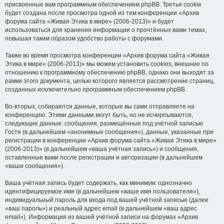
присвоенные вам программным обеспечением phpBB. Третья cookie
будет создана после просмотра одной из тем конференции «Архив
форума сайта «Живая Этика в мире» (2006-2013)» и будет
использоваться для хранения информации о прочтённых вами темах,
повышая таким образом удобство работы с форумами.
Также во время просмотра конференции «Архив форума сайта «Живая
Этика в мире» (2006-2013)» мы можем установить cookies, внешние по
отношению к программному обеспечению phpBB, однако они выходят за
рамки этого документа, целью которого является рассмотрение страниц,
созданных исключительно программным обеспечением phpBB.
Во-вторых, собираются данные, которые вы сами отправляете на
конференцию. Этими данными могут быть, но не исчерпываются,
следующие данные: сообщения, размещённые под учётной записью
Гостя (в дальнейшем «анонимные сообщения»), данные, указанные при
регистрации в конференции «Архив форума сайта «Живая Этика в мире»
(2006-2013)» (в дальнейшем «ваша учётная запись») и сообщения,
оставленные вами после регистрации и авторизации (в дальнейшем
«ваши сообщения»).
Ваша учётная запись будет содержать, как минимум: однозначно
идентифицируемое имя (в дальнейшем «ваше имя пользователя»),
индивидуальный пароль для входа под вашей учётной записью (далее
«ваш пароль») и реальный адрес email (в дальнейшем «ваш адрес
email»). Информация из вашей учётной записи на форумах «Архив