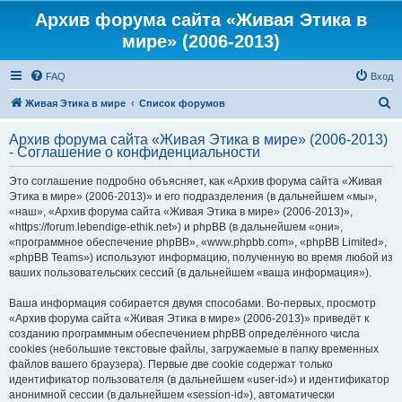
Архив форума сайта «Живая Этика в
мире» (2006-2013)
FAQ
Вход
П
Живая Этика в мире
Список форумов
о
Архив форума сайта «Живая Этика в мире» (2006-2013)
и
- Соглашение о конфиденциальности
с
Это соглашение подробно объясняет, как «Архив форума сайта «Живая
к
Этика в мире» (2006-2013)» и его подразделения (в дальнейшем «мы»,
«наш», «Архив форума сайта «Живая Этика в мире» (2006-2013)»,
«https://forum.lebendige-ethik.net») и phpBB (в дальнейшем «они»,
«программное обеспечение phpBB», «www.phpbb.com», «phpBB Limited»,
«phpBB Teams») используют информацию, полученную во время любой из
ваших пользовательских сессий (в дальнейшем «ваша информация»).
Ваша информация собирается двумя способами. Во-первых, просмотр
«Архив форума сайта «Живая Этика в мире» (2006-2013)» приведёт к
созданию программным обеспечением phpBB определённого числа
cookies (небольшие текстовые файлы, загружаемые в папку временных
файлов вашего браузера). Первые две cookie содержат только
идентификатор пользователя (в дальнейшем «user-id») и идентификатор
анонимной сессии (в дальнейшем «session-id»), автоматически