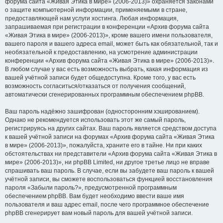
форума сайта «Живая Этика в мире» (2006-2013)» охраняется законами
о защите компьютерной информации, применяемыми в стране,
предоставляющей нам услуги хостинга. Любая информация,
запрашиваемая при регистрации в конференции «Архив форума сайта
«Живая Этика в мире» (2006-2013)», кроме вашего имени пользователя,
вашего пароля и вашего адреса email, может быть как обязательной, так и
необязательной к предоставлению, на усмотрение администрации
конференции «Архив форума сайта «Живая Этика в мире» (2006-2013)».
В любом случае у вас есть возможность выбрать, какая информация из
вашей учётной записи будет общедоступна. Кроме того, у вас есть
возможность согласиться/отказаться от получения сообщений,
автоматически сгенерированных программным обеспечением phpBB.
Ваш пароль надёжно зашифрован (односторонним хэшированием).
Однако не рекомендуется использовать этот же самый пароль,
регистрируясь на других сайтах. Ваш пароль является средством доступа
к вашей учётной записи на форумах «Архив форума сайта «Живая Этика
в мире» (2006-2013)», пожалуйста, храните его в тайне. Ни при каких
обстоятельствах ни представители «Архив форума сайта «Живая Этика в
мире» (2006-2013)», ни phpBB Limited, ни другое третье лицо не вправе
спрашивать ваш пароль. В случае, если вы забудете ваш пароль к вашей
учётной записи, вы сможете воспользоваться функцией восстановления
пароля «Забыли пароль?», предусмотренной программным
обеспечением phpBB. Вам будет необходимо ввести ваше имя
пользователя и ваш адрес email, после чего программное обеспечение
phpBB сгенерирует вам новый пароль для вашей учётной записи.