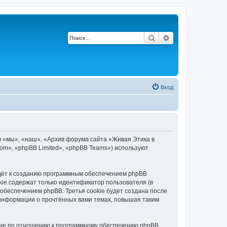
Поиск
Расширенный по
Вход
м «мы», «наш», «Архив форума сайта «Живая Этика в
.com», «phpBB Limited», «phpBB Teams») используют
едёт к созданию программным обеспечением phpBB
kie содержат только идентификатор пользователя (в
обеспечением phpBB. Третья cookie будет создана после
 информации о прочтённых вами темах, повышая таким
ние по отношению к программному обеспечению phpBB,