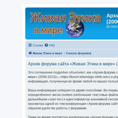
Арх
(200
ВОЗМО
Ссылки
FAQ
Живая Этика в мире
Список форумов
Архив форума сайта «Живая Этика в мире» (
Это соглашение подробно объясняет, как «Архив форума с
мире» (2006-2013)», «https://forum.lebendige-ethik.net»)
информацию, полученную во время любой из ваших пользо
Ваша информация собирается двумя способами. Во-первых
определённого числа cookies (небольшие текстовые файлы
дальнейшем «user-id») и идентификатор анонимной сессии
просмотра одной из тем конференции «Архив форума сайт
образом удобство работы с форумами.
Также во время просмотра конференции «Архив форума са