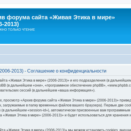
ив форума сайта «Живая Этика в мире»
6-2013)
ЖНО ТОЛЬКО ЧТЕНИЕ
2006-2013) - Соглашение о конфиденциальности
айта «Живая Этика в мире» (2006-2013)» и его подразделения (в дальнейше
 и phpBB (в дальнейшем «они», «программное обеспечение phpBB», «www.phpbb
вательских сессий (в дальнейшем «ваша информация»).
, просмотр «Архив форума сайта «Живая Этика в мире» (2006-2013)» прив
, загружаемые в папку временных файлов вашего браузера). Первые две coo
 (в дальнейшем «session-id»), автоматически присвоенные вам программным 
а «Живая Этика в мире» (2006-2013)» и будет использоваться для хранения
йта «Живая Этика в мире» (2006-2013)» мы можем установить cookies, внеш