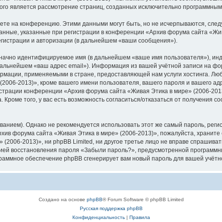
орого является рассмотрение страниц, созданных исключительно программны
яете на конференцию. Этими данными могут быть, но не исчерпываются, сл
анные, указанные при регистрации в конференции «Архив форума сайта «Жив
егистрации и авторизации (в дальнейшем «ваши сообщения»).
означно идентифицируемое имя (в дальнейшем «ваше имя пользователя»), ин
 дальнейшем «ваш адрес email»). Информация из вашей учётной записи на фо
рмации, применяемыми в стране, предоставляющей нам услуги хостинга. Лю
006-2013)», кроме вашего имени пользователя, вашего пароля и вашего адре
трации конференции «Архив форума сайта «Живая Этика в мире» (2006-2013)»
 Кроме того, у вас есть возможность согласиться/отказаться от получения 
ием). Однако не рекомендуется использовать этот же самый пароль, регист
хив форума сайта «Живая Этика в мире» (2006-2013)», пожалуйста, храните е
(2006-2013)», ни phpBB Limited, ни другое третье лицо не вправе спрашивать
цией восстановления пароля «Забыли пароль?», предусмотренной программн
ограммное обеспечение phpBB сгенерирует вам новый пароль для вашей учётн
Создано на основе
phpBB
® Forum Software © phpBB Limited
Русская поддержка phpBB
Конфиденциальность
|
Правила