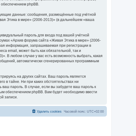
м обеспечением phpBB.
едующие данные: сообщения, размещённые под учётной
ая Этика в мире» (2006-2013)» (в дальнейшем «ваша
дивидуальный пароль для входа под вашей учётной
румах «Архив форума сайта «Живая Этика в мире» (2006-
бая информация, запрашиваемая при регистрации в
са email, может быть как обязательной, так и
. В любом случае у вас есть возможность выбрать, какая
сообщений, автоматически сгенерированных программным
рируясь на других сайтах. Ваш пароль является
го в тайне. Ни при каких обстоятельствах ни
 ваш пароль. В случае, если вы забудете ваш пароль к
ым обеспечением phpBB. Вам будет необходимо ввести
ой записи.
Удалить cookies
Часовой пояс:
UTC+02:00