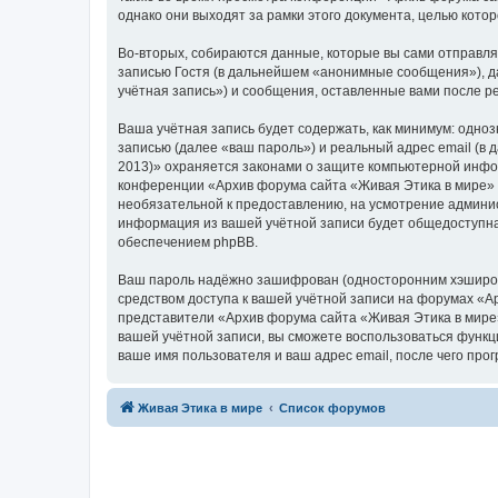
однако они выходят за рамки этого документа, целью кот
Во-вторых, собираются данные, которые вы сами отправл
записью Гостя (в дальнейшем «анонимные сообщения»), д
учётная запись») и сообщения, оставленные вами после р
Ваша учётная запись будет содержать, как минимум: одн
записью (далее «ваш пароль») и реальный адрес email (в
2013)» охраняется законами о защите компьютерной инфо
конференции «Архив форума сайта «Живая Этика в мире» (2
необязательной к предоставлению, на усмотрение админис
информация из вашей учётной записи будет общедоступна.
обеспечением phpBB.
Ваш пароль надёжно зашифрован (односторонним хэширован
средством доступа к вашей учётной записи на форумах «Ар
представители «Архив форума сайта «Живая Этика в мире» 
вашей учётной записи, вы сможете воспользоваться функ
ваше имя пользователя и ваш адрес email, после чего пр
Живая Этика в мире
Список форумов