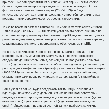
присвоенные вам программным обеспечением phpBB. Третья cookie
будет создана после просмотра одной из тем конференции «Архив
форума сайта «Живая Этика в мире» (2006-2013)» и будет
использоваться для хранения информации о прочтённых вами темах,
повышая таким образом удобство работы с форумами.
Также во время просмотра конференции «Архив форума сайта «Живая
Этика в мире» (2006-2013)» мы можем установить cookies, внешние по
отношению к программному обеспечению phpBB, однако они выходят за
рамки этого документа, целью которого является рассмотрение страниц,
созданных исключительно программным обеспечением phpBB.
Во-вторых, собираются данные, которые вы сами отправляете на
конференцию. Этими данными могут быть, но не исчерпываются,
следующие данные: сообщения, размещённые под учётной записью
Гостя (в дальнейшем «анонимные сообщения»), данные, указанные при
регистрации в конференции «Архив форума сайта «Живая Этика в мире»
(2006-2013)» (в дальнейшем «ваша учётная запись») и сообщения,
оставленные вами после регистрации и авторизации (в дальнейшем
«ваши сообщения»).
Ваша учётная запись будет содержать, как минимум: однозначно
идентифицируемое имя (в дальнейшем «ваше имя пользователя»),
индивидуальный пароль для входа под вашей учётной записью (далее
«ваш пароль») и реальный адрес email (в дальнейшем «ваш адрес
email»). Информация из вашей учётной записи на форумах «Архив