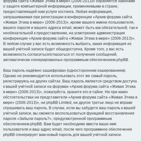
форума сайта «Живая Этика в мире» (2006-2013)» охраняется законами
о защите компьютерной информации, применяемыми в стране,
предоставляющей нам услуги хостинга. Любая информация,
запрашиваемая при регистрации в конференции «Архив форума сайта
«Живая Этика в мире» (2006-2013)», кроме вашего имени пользователя,
вашего пароля и вашего адреса email, может быть как обязательной, так и
необязательной к предоставлению, на усмотрение администрации
конференции «Архив форума сайта «Живая Этика в мире» (2006-2013)».
В любом случае у вас есть возможность выбрать, какая информация из
вашей учётной записи будет общедоступна. Кроме того, у вас есть
возможность согласиться/отказаться от получения сообщений,
автоматически сгенерированных программным обеспечением phpBB.
Ваш пароль надёжно зашифрован (односторонним хэшированием).
Однако не рекомендуется использовать этот же самый пароль,
регистрируясь на других сайтах. Ваш пароль является средством доступа
к вашей учётной записи на форумах «Архив форума сайта «Живая Этика
в мире» (2006-2013)», пожалуйста, храните его в тайне. Ни при каких
обстоятельствах ни представители «Архив форума сайта «Живая Этика в
мире» (2006-2013)», ни phpBB Limited, ни другое третье лицо не вправе
спрашивать ваш пароль. В случае, если вы забудете ваш пароль к вашей
учётной записи, вы сможете воспользоваться функцией восстановления
пароля «Забыли пароль?», предусмотренной программным
обеспечением phpBB. Вам будет необходимо ввести ваше имя
пользователя и ваш адрес email, после чего программное обеспечение
phpBB сгенерирует вам новый пароль для вашей учётной записи.