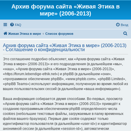
Архив форума сайта «Живая Этика в
мире» (2006-2013)
FAQ
Вход
П
Живая Этика в мире
Список форумов
о
Архив форума сайта «Живая Этика в мире» (2006-2013)
и
- Соглашение о конфиденциальности
с
Это соглашение подробно объясняет, как «Архив форума сайта «Живая
к
Этика в мире» (2006-2013)» и его подразделения (в дальнейшем «мы»,
«наш», «Архив форума сайта «Живая Этика в мире» (2006-2013)»,
«https://forum.lebendige-ethik.net») и phpBB (в дальнейшем «они»,
«программное обеспечение phpBB», «www.phpbb.com», «phpBB Limited»,
«phpBB Teams») используют информацию, полученную во время любой из
ваших пользовательских сессий (в дальнейшем «ваша информация»).
Ваша информация собирается двумя способами. Во-первых, просмотр
«Архив форума сайта «Живая Этика в мире» (2006-2013)» приведёт к
созданию программным обеспечением phpBB определённого числа
cookies (небольшие текстовые файлы, загружаемые в папку временных
файлов вашего браузера). Первые две cookie содержат только
идентификатор пользователя (в дальнейшем «user-id») и идентификатор
анонимной сессии (в дальнейшем «session-id»), автоматически