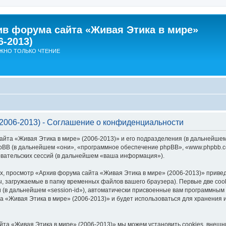
ив форума сайта «Живая Этика в мире»
6-2013)
ЖНО ТОЛЬКО ЧТЕНИЕ
2006-2013) - Соглашение о конфиденциальности
айта «Живая Этика в мире» (2006-2013)» и его подразделения (в дальнейше
 и phpBB (в дальнейшем «они», «программное обеспечение phpBB», «www.phpbb
вательских сессий (в дальнейшем «ваша информация»).
, просмотр «Архив форума сайта «Живая Этика в мире» (2006-2013)» прив
, загружаемые в папку временных файлов вашего браузера). Первые две coo
 (в дальнейшем «session-id»), автоматически присвоенные вам программным 
а «Живая Этика в мире» (2006-2013)» и будет использоваться для хранения
йта «Живая Этика в мире» (2006-2013)» мы можем установить cookies, внеш