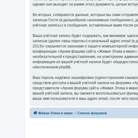
однако они выходят за рамки этого документа, целью кот
Во-вторых, собираются данные, которые вы сами отправл
записью Гостя (в дальнейшем «анонимные сообщения»), д
учётная запись») и сообщения, оставленные вами после р
Ваша учётная запись будет содержать, как минимум: одн
записью (далее «ваш пароль») и реальный адрес email (в
2013)» охраняется законами о защите компьютерной инфо
конференции «Архив форума сайта «Живая Этика в мире» (2
необязательной к предоставлению, на усмотрение админис
информация из вашей учётной записи будет общедоступна.
обеспечением phpBB.
Ваш пароль надёжно зашифрован (односторонним хэширован
средством доступа к вашей учётной записи на форумах «Ар
представители «Архив форума сайта «Живая Этика в мире» 
вашей учётной записи, вы сможете воспользоваться функ
ваше имя пользователя и ваш адрес email, после чего пр
Живая Этика в мире
Список форумов