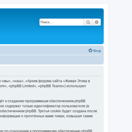
Поиск
Расширенный по
Вход
м «мы», «наш», «Архив форума сайта «Живая Этика в
.com», «phpBB Limited», «phpBB Teams») используют
едёт к созданию программным обеспечением phpBB
kie содержат только идентификатор пользователя (в
обеспечением phpBB. Третья cookie будет создана после
 информации о прочтённых вами темах, повышая таким
ние по отношению к программному обеспечению phpBB,