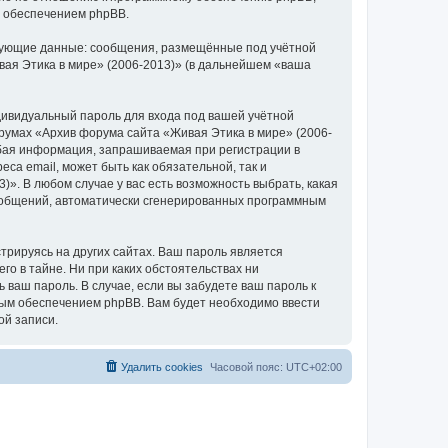
м обеспечением phpBB.
едующие данные: сообщения, размещённые под учётной
ая Этика в мире» (2006-2013)» (в дальнейшем «ваша
дивидуальный пароль для входа под вашей учётной
румах «Архив форума сайта «Живая Этика в мире» (2006-
бая информация, запрашиваемая при регистрации в
са email, может быть как обязательной, так и
. В любом случае у вас есть возможность выбрать, какая
сообщений, автоматически сгенерированных программным
рируясь на других сайтах. Ваш пароль является
го в тайне. Ни при каких обстоятельствах ни
 ваш пароль. В случае, если вы забудете ваш пароль к
ым обеспечением phpBB. Вам будет необходимо ввести
ой записи.
Удалить cookies
Часовой пояс:
UTC+02:00