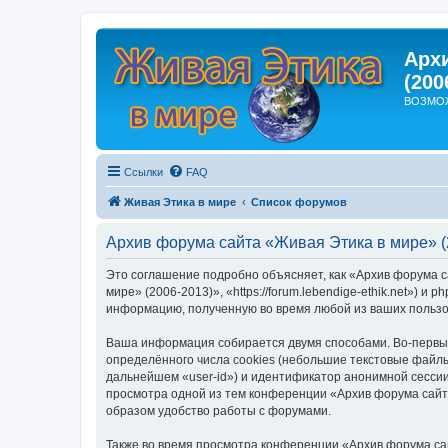
Арх
(200
ВОЗМО
Ссылки
FAQ
Живая Этика в мире
Список форумов
Архив форума сайта «Живая Этика в мире» (
Это соглашение подробно объясняет, как «Архив форума с
мире» (2006-2013)», «https://forum.lebendige-ethik.net»)
информацию, полученную во время любой из ваших пользо
Ваша информация собирается двумя способами. Во-первых
определённого числа cookies (небольшие текстовые файлы
дальнейшем «user-id») и идентификатор анонимной сессии
просмотра одной из тем конференции «Архив форума сайт
образом удобство работы с форумами.
Также во время просмотра конференции «Архив форума са