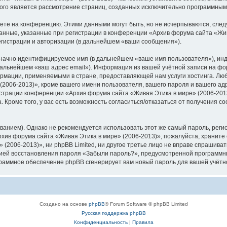
орого является рассмотрение страниц, созданных исключительно программны
яете на конференцию. Этими данными могут быть, но не исчерпываются, сл
анные, указанные при регистрации в конференции «Архив форума сайта «Жив
егистрации и авторизации (в дальнейшем «ваши сообщения»).
означно идентифицируемое имя (в дальнейшем «ваше имя пользователя»), ин
 дальнейшем «ваш адрес email»). Информация из вашей учётной записи на фо
рмации, применяемыми в стране, предоставляющей нам услуги хостинга. Лю
006-2013)», кроме вашего имени пользователя, вашего пароля и вашего адре
трации конференции «Архив форума сайта «Живая Этика в мире» (2006-2013)»
 Кроме того, у вас есть возможность согласиться/отказаться от получения 
ием). Однако не рекомендуется использовать этот же самый пароль, регист
хив форума сайта «Живая Этика в мире» (2006-2013)», пожалуйста, храните е
(2006-2013)», ни phpBB Limited, ни другое третье лицо не вправе спрашивать
цией восстановления пароля «Забыли пароль?», предусмотренной программн
ограммное обеспечение phpBB сгенерирует вам новый пароль для вашей учётн
Создано на основе
phpBB
® Forum Software © phpBB Limited
Русская поддержка phpBB
Конфиденциальность
|
Правила