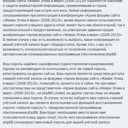
форума сайта «Живая Этика в мире» (2006-2013)» охраняется законами
о защите компьютерной информации, применяемыми в стране,
предоставляющей нам услуги хостинга. Любая информация,
запрашиваемая при регистрации в конференции «Архив форума сайта
«Живая Этика в мире» (2006-2013)», кроме вашего имени пользователя,
вашего пароля и вашего адреса email, может быть как обязательной, так и
необязательной к предоставлению, на усмотрение администрации
конференции «Архив форума сайта «Живая Этика в мире» (2006-2013)».
В любом случае у вас есть возможность выбрать, какая информация из
вашей учётной записи будет общедоступна. Кроме того, у вас есть
возможность согласиться/отказаться от получения сообщений,
автоматически сгенерированных программным обеспечением phpBB.
Ваш пароль надёжно зашифрован (односторонним хэшированием).
Однако не рекомендуется использовать этот же самый пароль,
регистрируясь на других сайтах. Ваш пароль является средством доступа
к вашей учётной записи на форумах «Архив форума сайта «Живая Этика
в мире» (2006-2013)», пожалуйста, храните его в тайне. Ни при каких
обстоятельствах ни представители «Архив форума сайта «Живая Этика в
мире» (2006-2013)», ни phpBB Limited, ни другое третье лицо не вправе
спрашивать ваш пароль. В случае, если вы забудете ваш пароль к вашей
учётной записи, вы сможете воспользоваться функцией восстановления
пароля «Забыли пароль?», предусмотренной программным
обеспечением phpBB. Вам будет необходимо ввести ваше имя
пользователя и ваш адрес email, после чего программное обеспечение
phpBB сгенерирует вам новый пароль для вашей учётной записи.