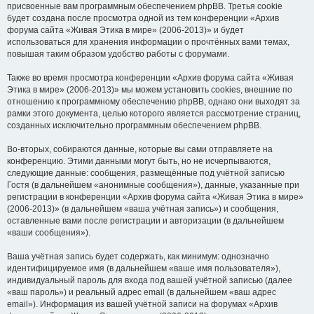
присвоенные вам программным обеспечением phpBB. Третья cookie
будет создана после просмотра одной из тем конференции «Архив
форума сайта «Живая Этика в мире» (2006-2013)» и будет
использоваться для хранения информации о прочтённых вами темах,
повышая таким образом удобство работы с форумами.
Также во время просмотра конференции «Архив форума сайта «Живая
Этика в мире» (2006-2013)» мы можем установить cookies, внешние по
отношению к программному обеспечению phpBB, однако они выходят за
рамки этого документа, целью которого является рассмотрение страниц,
созданных исключительно программным обеспечением phpBB.
Во-вторых, собираются данные, которые вы сами отправляете на
конференцию. Этими данными могут быть, но не исчерпываются,
следующие данные: сообщения, размещённые под учётной записью
Гостя (в дальнейшем «анонимные сообщения»), данные, указанные при
регистрации в конференции «Архив форума сайта «Живая Этика в мире»
(2006-2013)» (в дальнейшем «ваша учётная запись») и сообщения,
оставленные вами после регистрации и авторизации (в дальнейшем
«ваши сообщения»).
Ваша учётная запись будет содержать, как минимум: однозначно
идентифицируемое имя (в дальнейшем «ваше имя пользователя»),
индивидуальный пароль для входа под вашей учётной записью (далее
«ваш пароль») и реальный адрес email (в дальнейшем «ваш адрес
email»). Информация из вашей учётной записи на форумах «Архив