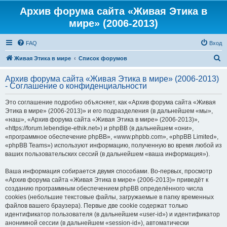
Архив форума сайта «Живая Этика в
мире» (2006-2013)
FAQ
Вход
П
Живая Этика в мире
Список форумов
о
Архив форума сайта «Живая Этика в мире» (2006-2013)
и
- Соглашение о конфиденциальности
с
Это соглашение подробно объясняет, как «Архив форума сайта «Живая
к
Этика в мире» (2006-2013)» и его подразделения (в дальнейшем «мы»,
«наш», «Архив форума сайта «Живая Этика в мире» (2006-2013)»,
«https://forum.lebendige-ethik.net») и phpBB (в дальнейшем «они»,
«программное обеспечение phpBB», «www.phpbb.com», «phpBB Limited»,
«phpBB Teams») используют информацию, полученную во время любой из
ваших пользовательских сессий (в дальнейшем «ваша информация»).
Ваша информация собирается двумя способами. Во-первых, просмотр
«Архив форума сайта «Живая Этика в мире» (2006-2013)» приведёт к
созданию программным обеспечением phpBB определённого числа
cookies (небольшие текстовые файлы, загружаемые в папку временных
файлов вашего браузера). Первые две cookie содержат только
идентификатор пользователя (в дальнейшем «user-id») и идентификатор
анонимной сессии (в дальнейшем «session-id»), автоматически