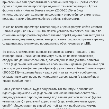
присвоенные вам программным обеспечением phpBB. Третья cookie
будет создана после просмотра одной из тем конференции «Архив
форума сайта «Живая Этика в мире» (2006-2013)» и будет
использоваться для хранения информации о прочтённых вами темах,
повышая таким образом удобство работы с форумами.
Также во время просмотра конференции «Архив форума сайта «Живая
Этика в мире» (2006-2013)» мы можем установить cookies, внешние по
отношению к программному обеспечению phpBB, однако они выходят за
рамки этого документа, целью которого является рассмотрение страниц,
созданных исключительно программным обеспечением phpBB.
Во-вторых, собираются данные, которые вы сами отправляете на
конференцию. Этими данными могут быть, но не исчерпываются,
следующие данные: сообщения, размещённые под учётной записью
Гостя (в дальнейшем «анонимные сообщения»), данные, указанные при
регистрации в конференции «Архив форума сайта «Живая Этика в мире»
(2006-2013)» (в дальнейшем «ваша учётная запись») и сообщения,
оставленные вами после регистрации и авторизации (в дальнейшем
«ваши сообщения»).
Ваша учётная запись будет содержать, как минимум: однозначно
идентифицируемое имя (в дальнейшем «ваше имя пользователя»),
индивидуальный пароль для входа под вашей учётной записью (далее
«ваш пароль») и реальный адрес email (в дальнейшем «ваш адрес
email»). Информация из вашей учётной записи на форумах «Архив