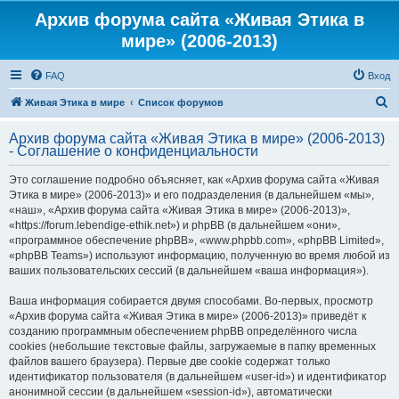
Архив форума сайта «Живая Этика в
мире» (2006-2013)
FAQ
Вход
П
Живая Этика в мире
Список форумов
о
Архив форума сайта «Живая Этика в мире» (2006-2013)
и
- Соглашение о конфиденциальности
с
Это соглашение подробно объясняет, как «Архив форума сайта «Живая
к
Этика в мире» (2006-2013)» и его подразделения (в дальнейшем «мы»,
«наш», «Архив форума сайта «Живая Этика в мире» (2006-2013)»,
«https://forum.lebendige-ethik.net») и phpBB (в дальнейшем «они»,
«программное обеспечение phpBB», «www.phpbb.com», «phpBB Limited»,
«phpBB Teams») используют информацию, полученную во время любой из
ваших пользовательских сессий (в дальнейшем «ваша информация»).
Ваша информация собирается двумя способами. Во-первых, просмотр
«Архив форума сайта «Живая Этика в мире» (2006-2013)» приведёт к
созданию программным обеспечением phpBB определённого числа
cookies (небольшие текстовые файлы, загружаемые в папку временных
файлов вашего браузера). Первые две cookie содержат только
идентификатор пользователя (в дальнейшем «user-id») и идентификатор
анонимной сессии (в дальнейшем «session-id»), автоматически