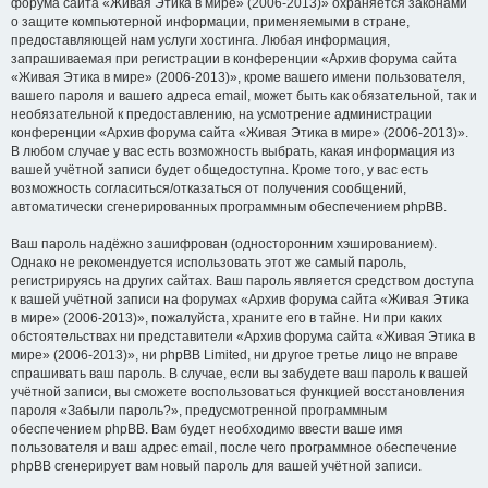
форума сайта «Живая Этика в мире» (2006-2013)» охраняется законами
о защите компьютерной информации, применяемыми в стране,
предоставляющей нам услуги хостинга. Любая информация,
запрашиваемая при регистрации в конференции «Архив форума сайта
«Живая Этика в мире» (2006-2013)», кроме вашего имени пользователя,
вашего пароля и вашего адреса email, может быть как обязательной, так и
необязательной к предоставлению, на усмотрение администрации
конференции «Архив форума сайта «Живая Этика в мире» (2006-2013)».
В любом случае у вас есть возможность выбрать, какая информация из
вашей учётной записи будет общедоступна. Кроме того, у вас есть
возможность согласиться/отказаться от получения сообщений,
автоматически сгенерированных программным обеспечением phpBB.
Ваш пароль надёжно зашифрован (односторонним хэшированием).
Однако не рекомендуется использовать этот же самый пароль,
регистрируясь на других сайтах. Ваш пароль является средством доступа
к вашей учётной записи на форумах «Архив форума сайта «Живая Этика
в мире» (2006-2013)», пожалуйста, храните его в тайне. Ни при каких
обстоятельствах ни представители «Архив форума сайта «Живая Этика в
мире» (2006-2013)», ни phpBB Limited, ни другое третье лицо не вправе
спрашивать ваш пароль. В случае, если вы забудете ваш пароль к вашей
учётной записи, вы сможете воспользоваться функцией восстановления
пароля «Забыли пароль?», предусмотренной программным
обеспечением phpBB. Вам будет необходимо ввести ваше имя
пользователя и ваш адрес email, после чего программное обеспечение
phpBB сгенерирует вам новый пароль для вашей учётной записи.