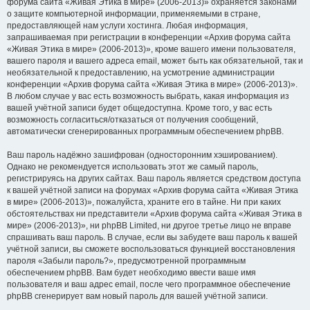
форума сайта «Живая Этика в мире» (2006-2013)» охраняется законами
о защите компьютерной информации, применяемыми в стране,
предоставляющей нам услуги хостинга. Любая информация,
запрашиваемая при регистрации в конференции «Архив форума сайта
«Живая Этика в мире» (2006-2013)», кроме вашего имени пользователя,
вашего пароля и вашего адреса email, может быть как обязательной, так и
необязательной к предоставлению, на усмотрение администрации
конференции «Архив форума сайта «Живая Этика в мире» (2006-2013)».
В любом случае у вас есть возможность выбрать, какая информация из
вашей учётной записи будет общедоступна. Кроме того, у вас есть
возможность согласиться/отказаться от получения сообщений,
автоматически сгенерированных программным обеспечением phpBB.
Ваш пароль надёжно зашифрован (односторонним хэшированием).
Однако не рекомендуется использовать этот же самый пароль,
регистрируясь на других сайтах. Ваш пароль является средством доступа
к вашей учётной записи на форумах «Архив форума сайта «Живая Этика
в мире» (2006-2013)», пожалуйста, храните его в тайне. Ни при каких
обстоятельствах ни представители «Архив форума сайта «Живая Этика в
мире» (2006-2013)», ни phpBB Limited, ни другое третье лицо не вправе
спрашивать ваш пароль. В случае, если вы забудете ваш пароль к вашей
учётной записи, вы сможете воспользоваться функцией восстановления
пароля «Забыли пароль?», предусмотренной программным
обеспечением phpBB. Вам будет необходимо ввести ваше имя
пользователя и ваш адрес email, после чего программное обеспечение
phpBB сгенерирует вам новый пароль для вашей учётной записи.