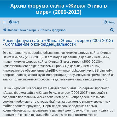
Архив форума сайта «Живая Этика в
мире» (2006-2013)
FAQ
Вход
П
Живая Этика в мире
Список форумов
о
Архив форума сайта «Живая Этика в мире» (2006-2013)
и
- Соглашение о конфиденциальности
с
Это соглашение подробно объясняет, как «Архив форума сайта «Живая
к
Этика в мире» (2006-2013)» и его подразделения (в дальнейшем «мы»,
«наш», «Архив форума сайта «Живая Этика в мире» (2006-2013)»,
«https://forum.lebendige-ethik.net») и phpBB (в дальнейшем «они»,
«программное обеспечение phpBB», «www.phpbb.com», «phpBB Limited»,
«phpBB Teams») используют информацию, полученную во время любой из
ваших пользовательских сессий (в дальнейшем «ваша информация»).
Ваша информация собирается двумя способами. Во-первых, просмотр
«Архив форума сайта «Живая Этика в мире» (2006-2013)» приведёт к
созданию программным обеспечением phpBB определённого числа
cookies (небольшие текстовые файлы, загружаемые в папку временных
файлов вашего браузера). Первые две cookie содержат только
идентификатор пользователя (в дальнейшем «user-id») и идентификатор
анонимной сессии (в дальнейшем «session-id»), автоматически