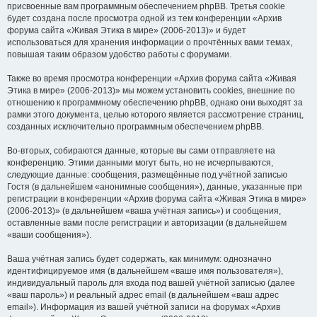
присвоенные вам программным обеспечением phpBB. Третья cookie
будет создана после просмотра одной из тем конференции «Архив
форума сайта «Живая Этика в мире» (2006-2013)» и будет
использоваться для хранения информации о прочтённых вами темах,
повышая таким образом удобство работы с форумами.
Также во время просмотра конференции «Архив форума сайта «Живая
Этика в мире» (2006-2013)» мы можем установить cookies, внешние по
отношению к программному обеспечению phpBB, однако они выходят за
рамки этого документа, целью которого является рассмотрение страниц,
созданных исключительно программным обеспечением phpBB.
Во-вторых, собираются данные, которые вы сами отправляете на
конференцию. Этими данными могут быть, но не исчерпываются,
следующие данные: сообщения, размещённые под учётной записью
Гостя (в дальнейшем «анонимные сообщения»), данные, указанные при
регистрации в конференции «Архив форума сайта «Живая Этика в мире»
(2006-2013)» (в дальнейшем «ваша учётная запись») и сообщения,
оставленные вами после регистрации и авторизации (в дальнейшем
«ваши сообщения»).
Ваша учётная запись будет содержать, как минимум: однозначно
идентифицируемое имя (в дальнейшем «ваше имя пользователя»),
индивидуальный пароль для входа под вашей учётной записью (далее
«ваш пароль») и реальный адрес email (в дальнейшем «ваш адрес
email»). Информация из вашей учётной записи на форумах «Архив