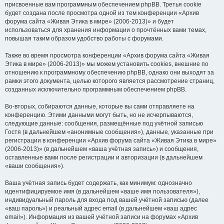
присвоенные вам программным обеспечением phpBB. Третья cookie
будет создана после просмотра одной из тем конференции «Архив
форума сайта «Живая Этика в мире» (2006-2013)» и будет
использоваться для хранения информации о прочтённых вами темах,
повышая таким образом удобство работы с форумами.
Также во время просмотра конференции «Архив форума сайта «Живая
Этика в мире» (2006-2013)» мы можем установить cookies, внешние по
отношению к программному обеспечению phpBB, однако они выходят за
рамки этого документа, целью которого является рассмотрение страниц,
созданных исключительно программным обеспечением phpBB.
Во-вторых, собираются данные, которые вы сами отправляете на
конференцию. Этими данными могут быть, но не исчерпываются,
следующие данные: сообщения, размещённые под учётной записью
Гостя (в дальнейшем «анонимные сообщения»), данные, указанные при
регистрации в конференции «Архив форума сайта «Живая Этика в мире»
(2006-2013)» (в дальнейшем «ваша учётная запись») и сообщения,
оставленные вами после регистрации и авторизации (в дальнейшем
«ваши сообщения»).
Ваша учётная запись будет содержать, как минимум: однозначно
идентифицируемое имя (в дальнейшем «ваше имя пользователя»),
индивидуальный пароль для входа под вашей учётной записью (далее
«ваш пароль») и реальный адрес email (в дальнейшем «ваш адрес
email»). Информация из вашей учётной записи на форумах «Архив