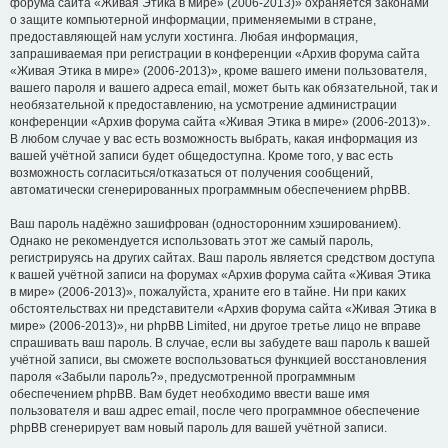
форума сайта «Живая Этика в мире» (2006-2013)» охраняется законами
о защите компьютерной информации, применяемыми в стране,
предоставляющей нам услуги хостинга. Любая информация,
запрашиваемая при регистрации в конференции «Архив форума сайта
«Живая Этика в мире» (2006-2013)», кроме вашего имени пользователя,
вашего пароля и вашего адреса email, может быть как обязательной, так и
необязательной к предоставлению, на усмотрение администрации
конференции «Архив форума сайта «Живая Этика в мире» (2006-2013)».
В любом случае у вас есть возможность выбрать, какая информация из
вашей учётной записи будет общедоступна. Кроме того, у вас есть
возможность согласиться/отказаться от получения сообщений,
автоматически сгенерированных программным обеспечением phpBB.
Ваш пароль надёжно зашифрован (односторонним хэшированием).
Однако не рекомендуется использовать этот же самый пароль,
регистрируясь на других сайтах. Ваш пароль является средством доступа
к вашей учётной записи на форумах «Архив форума сайта «Живая Этика
в мире» (2006-2013)», пожалуйста, храните его в тайне. Ни при каких
обстоятельствах ни представители «Архив форума сайта «Живая Этика в
мире» (2006-2013)», ни phpBB Limited, ни другое третье лицо не вправе
спрашивать ваш пароль. В случае, если вы забудете ваш пароль к вашей
учётной записи, вы сможете воспользоваться функцией восстановления
пароля «Забыли пароль?», предусмотренной программным
обеспечением phpBB. Вам будет необходимо ввести ваше имя
пользователя и ваш адрес email, после чего программное обеспечение
phpBB сгенерирует вам новый пароль для вашей учётной записи.