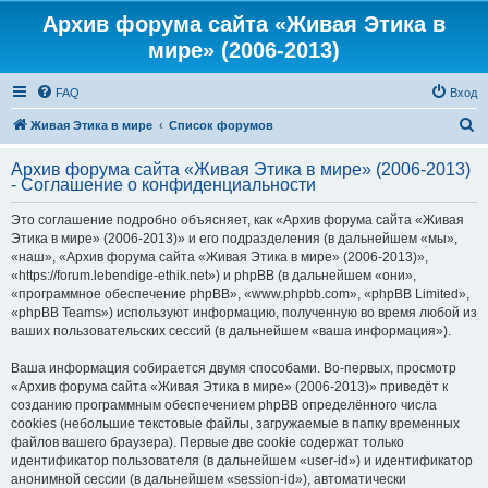
Архив форума сайта «Живая Этика в
мире» (2006-2013)
FAQ
Вход
П
Живая Этика в мире
Список форумов
о
Архив форума сайта «Живая Этика в мире» (2006-2013)
и
- Соглашение о конфиденциальности
с
Это соглашение подробно объясняет, как «Архив форума сайта «Живая
к
Этика в мире» (2006-2013)» и его подразделения (в дальнейшем «мы»,
«наш», «Архив форума сайта «Живая Этика в мире» (2006-2013)»,
«https://forum.lebendige-ethik.net») и phpBB (в дальнейшем «они»,
«программное обеспечение phpBB», «www.phpbb.com», «phpBB Limited»,
«phpBB Teams») используют информацию, полученную во время любой из
ваших пользовательских сессий (в дальнейшем «ваша информация»).
Ваша информация собирается двумя способами. Во-первых, просмотр
«Архив форума сайта «Живая Этика в мире» (2006-2013)» приведёт к
созданию программным обеспечением phpBB определённого числа
cookies (небольшие текстовые файлы, загружаемые в папку временных
файлов вашего браузера). Первые две cookie содержат только
идентификатор пользователя (в дальнейшем «user-id») и идентификатор
анонимной сессии (в дальнейшем «session-id»), автоматически