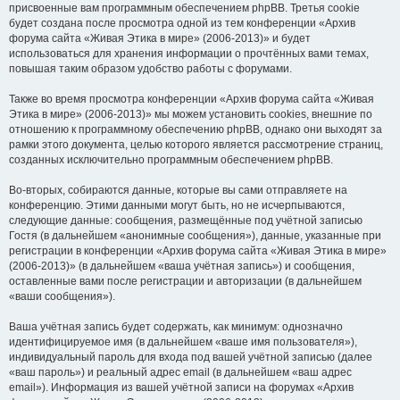
присвоенные вам программным обеспечением phpBB. Третья cookie
будет создана после просмотра одной из тем конференции «Архив
форума сайта «Живая Этика в мире» (2006-2013)» и будет
использоваться для хранения информации о прочтённых вами темах,
повышая таким образом удобство работы с форумами.
Также во время просмотра конференции «Архив форума сайта «Живая
Этика в мире» (2006-2013)» мы можем установить cookies, внешние по
отношению к программному обеспечению phpBB, однако они выходят за
рамки этого документа, целью которого является рассмотрение страниц,
созданных исключительно программным обеспечением phpBB.
Во-вторых, собираются данные, которые вы сами отправляете на
конференцию. Этими данными могут быть, но не исчерпываются,
следующие данные: сообщения, размещённые под учётной записью
Гостя (в дальнейшем «анонимные сообщения»), данные, указанные при
регистрации в конференции «Архив форума сайта «Живая Этика в мире»
(2006-2013)» (в дальнейшем «ваша учётная запись») и сообщения,
оставленные вами после регистрации и авторизации (в дальнейшем
«ваши сообщения»).
Ваша учётная запись будет содержать, как минимум: однозначно
идентифицируемое имя (в дальнейшем «ваше имя пользователя»),
индивидуальный пароль для входа под вашей учётной записью (далее
«ваш пароль») и реальный адрес email (в дальнейшем «ваш адрес
email»). Информация из вашей учётной записи на форумах «Архив