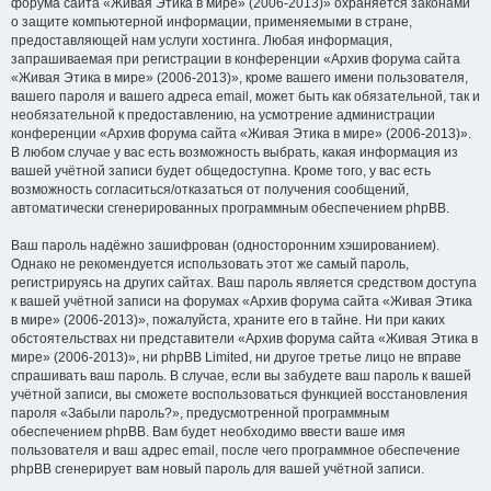
форума сайта «Живая Этика в мире» (2006-2013)» охраняется законами
о защите компьютерной информации, применяемыми в стране,
предоставляющей нам услуги хостинга. Любая информация,
запрашиваемая при регистрации в конференции «Архив форума сайта
«Живая Этика в мире» (2006-2013)», кроме вашего имени пользователя,
вашего пароля и вашего адреса email, может быть как обязательной, так и
необязательной к предоставлению, на усмотрение администрации
конференции «Архив форума сайта «Живая Этика в мире» (2006-2013)».
В любом случае у вас есть возможность выбрать, какая информация из
вашей учётной записи будет общедоступна. Кроме того, у вас есть
возможность согласиться/отказаться от получения сообщений,
автоматически сгенерированных программным обеспечением phpBB.
Ваш пароль надёжно зашифрован (односторонним хэшированием).
Однако не рекомендуется использовать этот же самый пароль,
регистрируясь на других сайтах. Ваш пароль является средством доступа
к вашей учётной записи на форумах «Архив форума сайта «Живая Этика
в мире» (2006-2013)», пожалуйста, храните его в тайне. Ни при каких
обстоятельствах ни представители «Архив форума сайта «Живая Этика в
мире» (2006-2013)», ни phpBB Limited, ни другое третье лицо не вправе
спрашивать ваш пароль. В случае, если вы забудете ваш пароль к вашей
учётной записи, вы сможете воспользоваться функцией восстановления
пароля «Забыли пароль?», предусмотренной программным
обеспечением phpBB. Вам будет необходимо ввести ваше имя
пользователя и ваш адрес email, после чего программное обеспечение
phpBB сгенерирует вам новый пароль для вашей учётной записи.