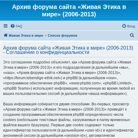
Архив форума сайта «Живая Этика в
мире» (2006-2013)
FAQ
Вход
П
Живая Этика в мире
Список форумов
о
Архив форума сайта «Живая Этика в мире» (2006-2013)
и
- Соглашение о конфиденциальности
с
Это соглашение подробно объясняет, как «Архив форума сайта «Живая
к
Этика в мире» (2006-2013)» и его подразделения (в дальнейшем «мы»,
«наш», «Архив форума сайта «Живая Этика в мире» (2006-2013)»,
«https://forum.lebendige-ethik.net») и phpBB (в дальнейшем «они»,
«программное обеспечение phpBB», «www.phpbb.com», «phpBB Limited»,
«phpBB Teams») используют информацию, полученную во время любой из
ваших пользовательских сессий (в дальнейшем «ваша информация»).
Ваша информация собирается двумя способами. Во-первых, просмотр
«Архив форума сайта «Живая Этика в мире» (2006-2013)» приведёт к
созданию программным обеспечением phpBB определённого числа
cookies (небольшие текстовые файлы, загружаемые в папку временных
файлов вашего браузера). Первые две cookie содержат только
идентификатор пользователя (в дальнейшем «user-id») и идентификатор
анонимной сессии (в дальнейшем «session-id»), автоматически