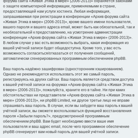
форума сайта «Живая Этика в мире» (2006-2013)» охраняется законами
о защите компьютерной информации, применяемыми в стране,
предоставляющей нам услуги хостинга. Любая информация,
запрашиваемая при регистрации в конференции «Архив форума сайта
«Живая Этика в мире» (2006-2013)», кроме вашего имени пользователя,
вашего пароля и вашего адреса email, может быть как обязательной, так и
необязательной к предоставлению, на усмотрение администрации
конференции «Архив форума сайта «Живая Этика в мире» (2006-2013)».
В любом случае у вас есть возможность выбрать, какая информация из
вашей учётной записи будет общедоступна. Кроме того, у вас есть
возможность согласиться/отказаться от получения сообщений,
автоматически сгенерированных программным обеспечением phpBB.
Ваш пароль надёжно зашифрован (односторонним хэшированием).
Однако не рекомендуется использовать этот же самый пароль,
регистрируясь на других сайтах. Ваш пароль является средством доступа
к вашей учётной записи на форумах «Архив форума сайта «Живая Этика
в мире» (2006-2013)», пожалуйста, храните его в тайне. Ни при каких
обстоятельствах ни представители «Архив форума сайта «Живая Этика в
мире» (2006-2013)», ни phpBB Limited, ни другое третье лицо не вправе
спрашивать ваш пароль. В случае, если вы забудете ваш пароль к вашей
учётной записи, вы сможете воспользоваться функцией восстановления
пароля «Забыли пароль?», предусмотренной программным
обеспечением phpBB. Вам будет необходимо ввести ваше имя
пользователя и ваш адрес email, после чего программное обеспечение
phpBB сгенерирует вам новый пароль для вашей учётной записи.