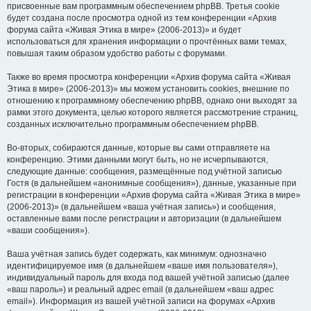
присвоенные вам программным обеспечением phpBB. Третья cookie
будет создана после просмотра одной из тем конференции «Архив
форума сайта «Живая Этика в мире» (2006-2013)» и будет
использоваться для хранения информации о прочтённых вами темах,
повышая таким образом удобство работы с форумами.
Также во время просмотра конференции «Архив форума сайта «Живая
Этика в мире» (2006-2013)» мы можем установить cookies, внешние по
отношению к программному обеспечению phpBB, однако они выходят за
рамки этого документа, целью которого является рассмотрение страниц,
созданных исключительно программным обеспечением phpBB.
Во-вторых, собираются данные, которые вы сами отправляете на
конференцию. Этими данными могут быть, но не исчерпываются,
следующие данные: сообщения, размещённые под учётной записью
Гостя (в дальнейшем «анонимные сообщения»), данные, указанные при
регистрации в конференции «Архив форума сайта «Живая Этика в мире»
(2006-2013)» (в дальнейшем «ваша учётная запись») и сообщения,
оставленные вами после регистрации и авторизации (в дальнейшем
«ваши сообщения»).
Ваша учётная запись будет содержать, как минимум: однозначно
идентифицируемое имя (в дальнейшем «ваше имя пользователя»),
индивидуальный пароль для входа под вашей учётной записью (далее
«ваш пароль») и реальный адрес email (в дальнейшем «ваш адрес
email»). Информация из вашей учётной записи на форумах «Архив