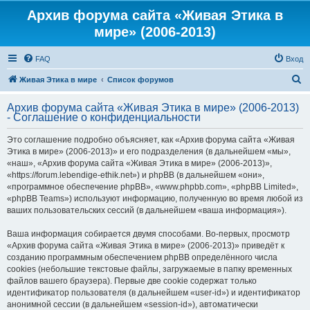
Архив форума сайта «Живая Этика в
мире» (2006-2013)
FAQ
Вход
П
Живая Этика в мире
Список форумов
о
Архив форума сайта «Живая Этика в мире» (2006-2013)
и
- Соглашение о конфиденциальности
с
Это соглашение подробно объясняет, как «Архив форума сайта «Живая
к
Этика в мире» (2006-2013)» и его подразделения (в дальнейшем «мы»,
«наш», «Архив форума сайта «Живая Этика в мире» (2006-2013)»,
«https://forum.lebendige-ethik.net») и phpBB (в дальнейшем «они»,
«программное обеспечение phpBB», «www.phpbb.com», «phpBB Limited»,
«phpBB Teams») используют информацию, полученную во время любой из
ваших пользовательских сессий (в дальнейшем «ваша информация»).
Ваша информация собирается двумя способами. Во-первых, просмотр
«Архив форума сайта «Живая Этика в мире» (2006-2013)» приведёт к
созданию программным обеспечением phpBB определённого числа
cookies (небольшие текстовые файлы, загружаемые в папку временных
файлов вашего браузера). Первые две cookie содержат только
идентификатор пользователя (в дальнейшем «user-id») и идентификатор
анонимной сессии (в дальнейшем «session-id»), автоматически