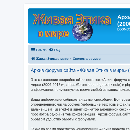
Арх
(200
ВОЗМО
Ссылки
FAQ
Живая Этика в мире
Список форумов
Архив форума сайта «Живая Этика в мире» (
Это соглашение подробно объясняет, как «Архив форума с
мире» (2006-2013)», «https://forum.lebendige-ethik.net»)
информацию, полученную во время любой из ваших пользо
Ваша информация собирается двумя способами. Во-первых
определённого числа cookies (небольшие текстовые файлы
дальнейшем «user-id») и идентификатор анонимной сессии
просмотра одной из тем конференции «Архив форума сайт
образом удобство работы с форумами.
Также во время просмотра конференции «Архив форума са