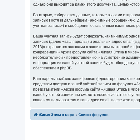
однако они выходят за рамки этого документа, целью кот
Во-вторых, собираются данные, которые вы сами отправл
записью Гостя (в дальнейшем «анонимные сообщения»), д
учётная запись») и сообщения, оставленные вами после р
Ваша учётная запись будет содержать, как минимум: одн
записью (далее «ваш пароль») и реальный адрес email (в
2013)» охраняется законами о защите компьютерной инфо
конференции «Архив форума сайта «Живая Этика в мире» (2
необязательной к предоставлению, на усмотрение админис
информация из вашей учётной записи будет общедоступна.
обеспечением phpBB.
Ваш пароль надёжно зашифрован (односторонним хэширован
средством доступа к вашей учётной записи на форумах «Ар
представители «Архив форума сайта «Живая Этика в мире» 
вашей учётной записи, вы сможете воспользоваться функ
ваше имя пользователя и ваш адрес email, после чего пр
Живая Этика в мире
Список форумов