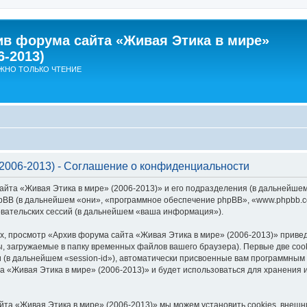
ив форума сайта «Живая Этика в мире»
6-2013)
ЖНО ТОЛЬКО ЧТЕНИЕ
2006-2013) - Соглашение о конфиденциальности
айта «Живая Этика в мире» (2006-2013)» и его подразделения (в дальнейше
 и phpBB (в дальнейшем «они», «программное обеспечение phpBB», «www.phpbb
вательских сессий (в дальнейшем «ваша информация»).
, просмотр «Архив форума сайта «Живая Этика в мире» (2006-2013)» прив
, загружаемые в папку временных файлов вашего браузера). Первые две coo
 (в дальнейшем «session-id»), автоматически присвоенные вам программным 
а «Живая Этика в мире» (2006-2013)» и будет использоваться для хранения
йта «Живая Этика в мире» (2006-2013)» мы можем установить cookies, внеш