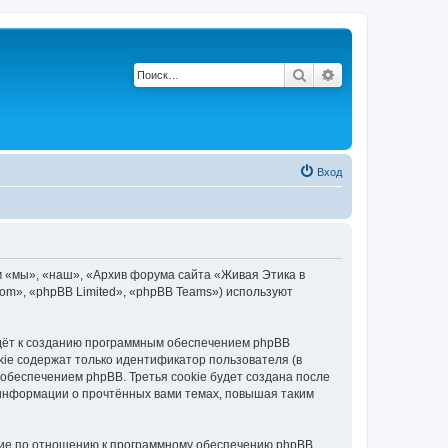
Поиск
Расширенный по
Вход
м «мы», «наш», «Архив форума сайта «Живая Этика в
.com», «phpBB Limited», «phpBB Teams») используют
едёт к созданию программным обеспечением phpBB
kie содержат только идентификатор пользователя (в
обеспечением phpBB. Третья cookie будет создана после
 информации о прочтённых вами темах, повышая таким
ние по отношению к программному обеспечению phpBB,