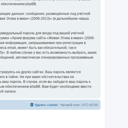
м обеспечением phpBB.
едующие данные: сообщения, размещённые под учётной
ая Этика в мире» (2006-2013)» (в дальнейшем «ваша
дивидуальный пароль для входа под вашей учётной
румах «Архив форума сайта «Живая Этика в мире» (2006-
бая информация, запрашиваемая при регистрации в
са email, может быть как обязательной, так и
. В любом случае у вас есть возможность выбрать, какая
сообщений, автоматически сгенерированных программным
рируясь на других сайтах. Ваш пароль является
го в тайне. Ни при каких обстоятельствах ни
 ваш пароль. В случае, если вы забудете ваш пароль к
ым обеспечением phpBB. Вам будет необходимо ввести
ой записи.
Удалить cookies
Часовой пояс:
UTC+02:00