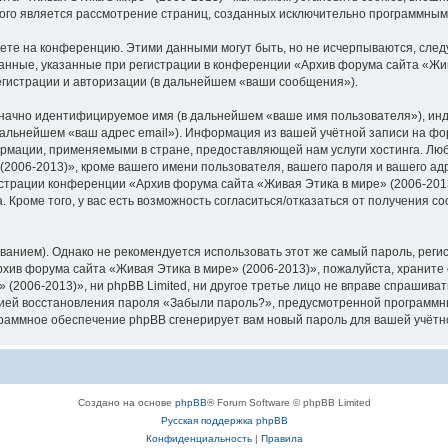
орого является рассмотрение страниц, созданных исключительно программны
яете на конференцию. Этими данными могут быть, но не исчерпываются, сл
анные, указанные при регистрации в конференции «Архив форума сайта «Жив
егистрации и авторизации (в дальнейшем «ваши сообщения»).
означно идентифицируемое имя (в дальнейшем «ваше имя пользователя»), ин
 дальнейшем «ваш адрес email»). Информация из вашей учётной записи на фо
рмации, применяемыми в стране, предоставляющей нам услуги хостинга. Лю
006-2013)», кроме вашего имени пользователя, вашего пароля и вашего адре
трации конференции «Архив форума сайта «Живая Этика в мире» (2006-2013)»
 Кроме того, у вас есть возможность согласиться/отказаться от получения 
ием). Однако не рекомендуется использовать этот же самый пароль, регист
хив форума сайта «Живая Этика в мире» (2006-2013)», пожалуйста, храните е
(2006-2013)», ни phpBB Limited, ни другое третье лицо не вправе спрашивать
цией восстановления пароля «Забыли пароль?», предусмотренной программн
ограммное обеспечение phpBB сгенерирует вам новый пароль для вашей учётн
Создано на основе
phpBB
® Forum Software © phpBB Limited
Русская поддержка phpBB
Конфиденциальность
|
Правила