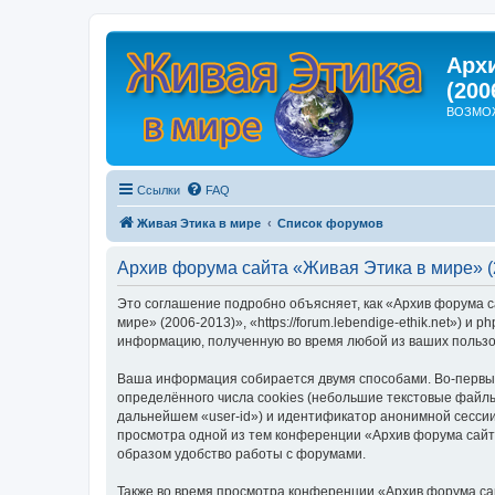
Арх
(200
ВОЗМО
Ссылки
FAQ
Живая Этика в мире
Список форумов
Архив форума сайта «Живая Этика в мире» (
Это соглашение подробно объясняет, как «Архив форума с
мире» (2006-2013)», «https://forum.lebendige-ethik.net»)
информацию, полученную во время любой из ваших пользо
Ваша информация собирается двумя способами. Во-первых
определённого числа cookies (небольшие текстовые файлы
дальнейшем «user-id») и идентификатор анонимной сессии
просмотра одной из тем конференции «Архив форума сайт
образом удобство работы с форумами.
Также во время просмотра конференции «Архив форума са