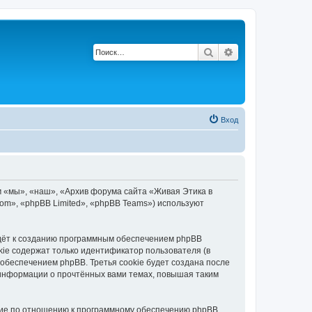
Поиск
Расширенный по
Вход
м «мы», «наш», «Архив форума сайта «Живая Этика в
.com», «phpBB Limited», «phpBB Teams») используют
едёт к созданию программным обеспечением phpBB
kie содержат только идентификатор пользователя (в
обеспечением phpBB. Третья cookie будет создана после
 информации о прочтённых вами темах, повышая таким
ние по отношению к программному обеспечению phpBB,