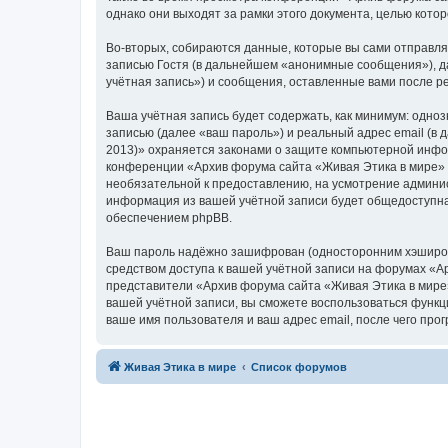
однако они выходят за рамки этого документа, целью кот
Во-вторых, собираются данные, которые вы сами отправл
записью Гостя (в дальнейшем «анонимные сообщения»), д
учётная запись») и сообщения, оставленные вами после р
Ваша учётная запись будет содержать, как минимум: одн
записью (далее «ваш пароль») и реальный адрес email (в
2013)» охраняется законами о защите компьютерной инфо
конференции «Архив форума сайта «Живая Этика в мире» (2
необязательной к предоставлению, на усмотрение админис
информация из вашей учётной записи будет общедоступна.
обеспечением phpBB.
Ваш пароль надёжно зашифрован (односторонним хэширован
средством доступа к вашей учётной записи на форумах «Ар
представители «Архив форума сайта «Живая Этика в мире» 
вашей учётной записи, вы сможете воспользоваться функ
ваше имя пользователя и ваш адрес email, после чего пр
Живая Этика в мире
Список форумов