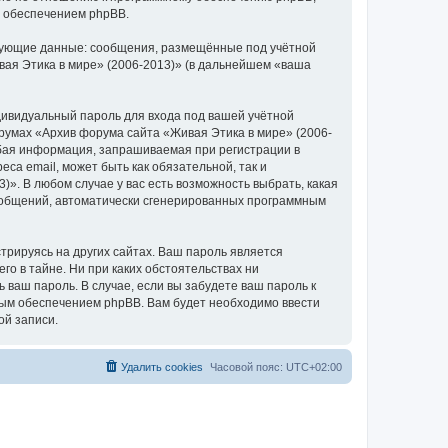
м обеспечением phpBB.
едующие данные: сообщения, размещённые под учётной
ая Этика в мире» (2006-2013)» (в дальнейшем «ваша
дивидуальный пароль для входа под вашей учётной
румах «Архив форума сайта «Живая Этика в мире» (2006-
бая информация, запрашиваемая при регистрации в
са email, может быть как обязательной, так и
. В любом случае у вас есть возможность выбрать, какая
сообщений, автоматически сгенерированных программным
рируясь на других сайтах. Ваш пароль является
го в тайне. Ни при каких обстоятельствах ни
 ваш пароль. В случае, если вы забудете ваш пароль к
ым обеспечением phpBB. Вам будет необходимо ввести
ой записи.
Удалить cookies
Часовой пояс:
UTC+02:00