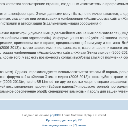
орого является рассмотрение страниц, созданных исключительно программны
яете на конференцию. Этими данными могут быть, но не исчерпываются, сл
анные, указанные при регистрации в конференции «Архив форума сайта «Жив
егистрации и авторизации (в дальнейшем «ваши сообщения»).
означно идентифицируемое имя (в дальнейшем «ваше имя пользователя»), ин
 дальнейшем «ваш адрес email»). Информация из вашей учётной записи на фо
рмации, применяемыми в стране, предоставляющей нам услуги хостинга. Лю
006-2013)», кроме вашего имени пользователя, вашего пароля и вашего адре
трации конференции «Архив форума сайта «Живая Этика в мире» (2006-2013)»
 Кроме того, у вас есть возможность согласиться/отказаться от получения 
ием). Однако не рекомендуется использовать этот же самый пароль, регист
хив форума сайта «Живая Этика в мире» (2006-2013)», пожалуйста, храните е
(2006-2013)», ни phpBB Limited, ни другое третье лицо не вправе спрашивать
цией восстановления пароля «Забыли пароль?», предусмотренной программн
ограммное обеспечение phpBB сгенерирует вам новый пароль для вашей учётн
Создано на основе
phpBB
® Forum Software © phpBB Limited
Русская поддержка phpBB
Конфиденциальность
|
Правила