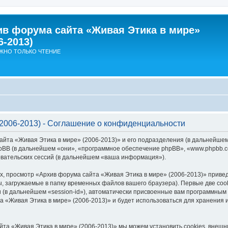
ив форума сайта «Живая Этика в мире»
6-2013)
ЖНО ТОЛЬКО ЧТЕНИЕ
2006-2013) - Соглашение о конфиденциальности
айта «Живая Этика в мире» (2006-2013)» и его подразделения (в дальнейше
 и phpBB (в дальнейшем «они», «программное обеспечение phpBB», «www.phpbb
вательских сессий (в дальнейшем «ваша информация»).
, просмотр «Архив форума сайта «Живая Этика в мире» (2006-2013)» прив
, загружаемые в папку временных файлов вашего браузера). Первые две coo
 (в дальнейшем «session-id»), автоматически присвоенные вам программным 
а «Живая Этика в мире» (2006-2013)» и будет использоваться для хранения
йта «Живая Этика в мире» (2006-2013)» мы можем установить cookies, внеш