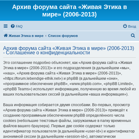
Архив форума сайта «Живая Этика в
мире» (2006-2013)
FAQ
Вход
П
Живая Этика в мире
Список форумов
о
Архив форума сайта «Живая Этика в мире» (2006-2013)
и
- Соглашение о конфиденциальности
с
Это соглашение подробно объясняет, как «Архив форума сайта «Живая
к
Этика в мире» (2006-2013)» и его подразделения (в дальнейшем «мы»,
«наш», «Архив форума сайта «Живая Этика в мире» (2006-2013)»,
«https://forum.lebendige-ethik.net») и phpBB (в дальнейшем «они»,
«программное обеспечение phpBB», «www.phpbb.com», «phpBB Limited»,
«phpBB Teams») используют информацию, полученную во время любой из
ваших пользовательских сессий (в дальнейшем «ваша информация»).
Ваша информация собирается двумя способами. Во-первых, просмотр
«Архив форума сайта «Живая Этика в мире» (2006-2013)» приведёт к
созданию программным обеспечением phpBB определённого числа
cookies (небольшие текстовые файлы, загружаемые в папку временных
файлов вашего браузера). Первые две cookie содержат только
идентификатор пользователя (в дальнейшем «user-id») и идентификатор
анонимной сессии (в дальнейшем «session-id»), автоматически