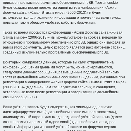
присвоенные вам программным обеспечением phpBB. Третья cookie
будет создана после просмотра одной из тем конференции «Архив
форума сайта «Живая Этика в мире» (2006-2013)» и будет
использоваться для хранения информации о прочтённых вами темах,
повышая таким образом удобство работы с форумами.
Также во время просмотра конференции «Архив форума сайта «Живая
Этика в мире» (2006-2013)» мы можем установить cookies, внешние по
отношению к программному обеспечению phpBB, однако они выходят за
рамки этого документа, целью которого является рассмотрение страниц,
созданных исключительно программным обеспечением phpBB.
Во-вторых, собираются данные, которые вы сами отправляете на
конференцию. Этими данными могут быть, но не исчерпываются,
следующие данные: сообщения, размещённые под учётной записью
Гостя (в дальнейшем «анонимные сообщения»), данные, указанные при
регистрации в конференции «Архив форума сайта «Живая Этика в мире»
(2006-2013)» (в дальнейшем «ваша учётная запись») и сообщения,
оставленные вами после регистрации и авторизации (в дальнейшем
«ваши сообщения»).
Ваша учётная запись будет содержать, как минимум: однозначно
идентифицируемое имя (в дальнейшем «ваше имя пользователя»),
индивидуальный пароль для входа под вашей учётной записью (далее
«ваш пароль») и реальный адрес email (в дальнейшем «ваш адрес
email»). Информация из вашей учётной записи на форумах «Архив