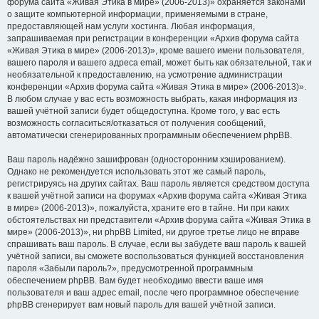
форума сайта «Живая Этика в мире» (2006-2013)» охраняется законами
о защите компьютерной информации, применяемыми в стране,
предоставляющей нам услуги хостинга. Любая информация,
запрашиваемая при регистрации в конференции «Архив форума сайта
«Живая Этика в мире» (2006-2013)», кроме вашего имени пользователя,
вашего пароля и вашего адреса email, может быть как обязательной, так и
необязательной к предоставлению, на усмотрение администрации
конференции «Архив форума сайта «Живая Этика в мире» (2006-2013)».
В любом случае у вас есть возможность выбрать, какая информация из
вашей учётной записи будет общедоступна. Кроме того, у вас есть
возможность согласиться/отказаться от получения сообщений,
автоматически сгенерированных программным обеспечением phpBB.
Ваш пароль надёжно зашифрован (односторонним хэшированием).
Однако не рекомендуется использовать этот же самый пароль,
регистрируясь на других сайтах. Ваш пароль является средством доступа
к вашей учётной записи на форумах «Архив форума сайта «Живая Этика
в мире» (2006-2013)», пожалуйста, храните его в тайне. Ни при каких
обстоятельствах ни представители «Архив форума сайта «Живая Этика в
мире» (2006-2013)», ни phpBB Limited, ни другое третье лицо не вправе
спрашивать ваш пароль. В случае, если вы забудете ваш пароль к вашей
учётной записи, вы сможете воспользоваться функцией восстановления
пароля «Забыли пароль?», предусмотренной программным
обеспечением phpBB. Вам будет необходимо ввести ваше имя
пользователя и ваш адрес email, после чего программное обеспечение
phpBB сгенерирует вам новый пароль для вашей учётной записи.