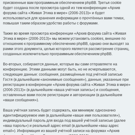
присвоенные вам программным обеспечением phpBB. Третья cookie
будет создана после просмотра одной из тем конференции «Архив
форума сайта «Живая Этика в мире» (2006-2013)» и будет
использоваться для хранения информации о прочтённых вами темах,
повышая таким образом удобство работы с форумами.
Также во время просмотра конференции «Архив форума сайта «Живая
Этика в мире» (2006-2013)» мы можем установить cookies, внешние по
отношению к программному обеспечению phpBB, однако они выходят за
рамки этого документа, целью которого является рассмотрение страниц,
созданных исключительно программным обеспечением phpBB.
Во-вторых, собираются данные, которые вы сами отправляете на
конференцию. Этими данными могут быть, но не исчерпываются,
следующие данные: сообщения, размещённые под учётной записью
Гостя (в дальнейшем «анонимные сообщения»), данные, указанные при
регистрации в конференции «Архив форума сайта «Живая Этика в мире»
(2006-2013)» (в дальнейшем «ваша учётная запись») и сообщения,
оставленные вами после регистрации и авторизации (в дальнейшем
«ваши сообщения»).
Ваша учётная запись будет содержать, как минимум: однозначно
идентифицируемое имя (в дальнейшем «ваше имя пользователя»),
индивидуальный пароль для входа под вашей учётной записью (далее
«ваш пароль») и реальный адрес email (в дальнейшем «ваш адрес
email»). Информация из вашей учётной записи на форумах «Архив