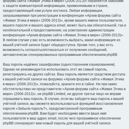
форума сайта «Живая Этика в мире» (2006-2013)» охраняется законами
о защите компьютерной информации, применяемыми в стране,
предоставляющей нам услуги хостинга. Любая информация,
запрашиваемая при регистрации в конференции «Архив форума сайта
«Живая Этика в мире» (2006-2013)», кроме вашего имени пользователя,
вашего пароля и вашего адреса email, может быть как обязательной, так и
необязательной к предоставлению, на усмотрение администрации
конференции «Архив форума сайта «Живая Этика в мире» (2006-2013)».
В любом случае у вас есть возможность выбрать, какая информация из
вашей учётной записи будет общедоступна. Кроме того, у вас есть
возможность согласиться/отказаться от получения сообщений,
автоматически сгенерированных программным обеспечением phpBB.
Ваш пароль надёжно зашифрован (односторонним хэшированием).
Однако не рекомендуется использовать этот же самый пароль,
регистрируясь на других сайтах. Ваш пароль является средством доступа
к вашей учётной записи на форумах «Архив форума сайта «Живая Этика
в мире» (2006-2013)», пожалуйста, храните его в тайне. Ни при каких
обстоятельствах ни представители «Архив форума сайта «Живая Этика в
мире» (2006-2013)», ни phpBB Limited, ни другое третье лицо не вправе
спрашивать ваш пароль. В случае, если вы забудете ваш пароль к вашей
учётной записи, вы сможете воспользоваться функцией восстановления
пароля «Забыли пароль?», предусмотренной программным
обеспечением phpBB. Вам будет необходимо ввести ваше имя
пользователя и ваш адрес email, после чего программное обеспечение
phpBB сгенерирует вам новый пароль для вашей учётной записи.