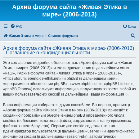
Архив форума сайта «Живая Этика в
мире» (2006-2013)
FAQ
Вход
П
Живая Этика в мире
Список форумов
о
Архив форума сайта «Живая Этика в мире» (2006-2013)
и
- Соглашение о конфиденциальности
с
Это соглашение подробно объясняет, как «Архив форума сайта «Живая
к
Этика в мире» (2006-2013)» и его подразделения (в дальнейшем «мы»,
«наш», «Архив форума сайта «Живая Этика в мире» (2006-2013)»,
«https://forum.lebendige-ethik.net») и phpBB (в дальнейшем «они»,
«программное обеспечение phpBB», «www.phpbb.com», «phpBB Limited»,
«phpBB Teams») используют информацию, полученную во время любой из
ваших пользовательских сессий (в дальнейшем «ваша информация»).
Ваша информация собирается двумя способами. Во-первых, просмотр
«Архив форума сайта «Живая Этика в мире» (2006-2013)» приведёт к
созданию программным обеспечением phpBB определённого числа
cookies (небольшие текстовые файлы, загружаемые в папку временных
файлов вашего браузера). Первые две cookie содержат только
идентификатор пользователя (в дальнейшем «user-id») и идентификатор
анонимной сессии (в дальнейшем «session-id»), автоматически