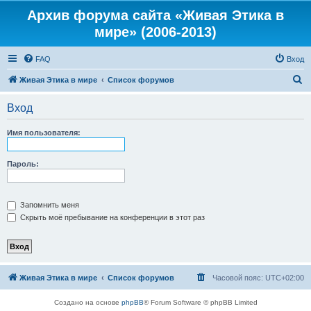
Архив форума сайта «Живая Этика в
мире» (2006-2013)
FAQ
Вход
П
Живая Этика в мире
Список форумов
о
Вход
и
с
Имя пользователя:
к
Пароль:
Запомнить меня
Скрыть моё пребывание на конференции в этот раз
Живая Этика в мире
Список форумов
Часовой пояс:
UTC+02:00
Создано на основе
phpBB
® Forum Software © phpBB Limited